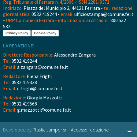
Reg. Tribunale di Ferrara n. 4/2006 - ISSN 2281-9371
Indirizzo:
Piazza del Municipio 2, 44121 Ferrara -
tel. redazione
giornalistica:
0532 419244 -
email:
ufficiostampa@comune.fe.it
-
URP Comune di Ferrara - informazioni ai cittadini:
800 532
532
Privacy Policy
Cookie Policy
LA REDAZIONE:
Direttore Responsabile:
Alessandro Zangara
Tel:
0532 419244
Email:
a.zangara@comune.fe.it
Redattore:
Elena Frighi
Tel:
0532 419338
Email:
e.frighi@comune.fe.it
Redazione:
Giorgia Mazzotti
Tel:
0532 419568
Email:
g.mazzotti@comune.fe.it
Developed by
Plastic Jumper srl
-
Accesso redazione