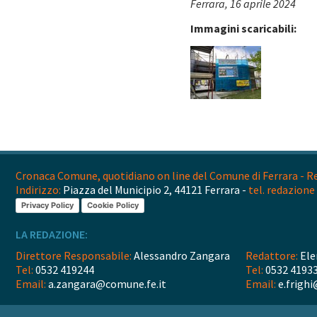
Ferrara, 16 aprile 2024
Immagini scaricabili:
Cronaca Comune, quotidiano on line del Comune di Ferrara - Reg
Indirizzo:
Piazza del Municipio 2, 44121 Ferrara -
tel. redazione 
Privacy Policy
Cookie Policy
LA REDAZIONE:
Direttore Responsabile:
Alessandro Zangara
Redattore:
Ele
Tel:
0532 419244
Tel:
0532 4193
Email:
a.zangara@comune.fe.it
Email:
e.frighi