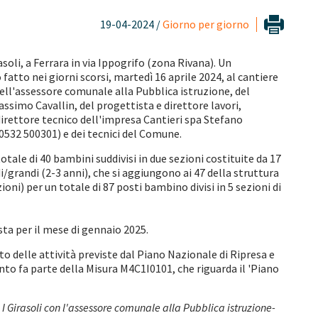
19-04-2024 /
Giorno per giorno
asoli, a Ferrara in via Ippogrifo (zona Rivana). Un
fatto nei giorni scorsi, martedì 16 aprile 2024, al cantiere
dell'assessore comunale alla Pubblica istruzione, del
assimo Cavallin, del progettista e direttore lavori,
direttore tecnico dell'impresa Cantieri spa Stefano
0532 500301) e dei tecnici del Comune.
otale di 40 bambini suddivisi in due sezioni costituite da 17
i/grandi (2-3 anni), che si aggiungono ai 47 della struttura
ioni) per un totale di 87 posti bambino divisi in 5 sezioni di
sta per il mese di gennaio 2025.
ito delle attività previste dal Piano Nazionale di Ripresa e
to fa parte della Misura M4C1I0101, che riguarda il 'Piano
 I Girasoli con l'assessore comunale alla Pubblica istruzione-