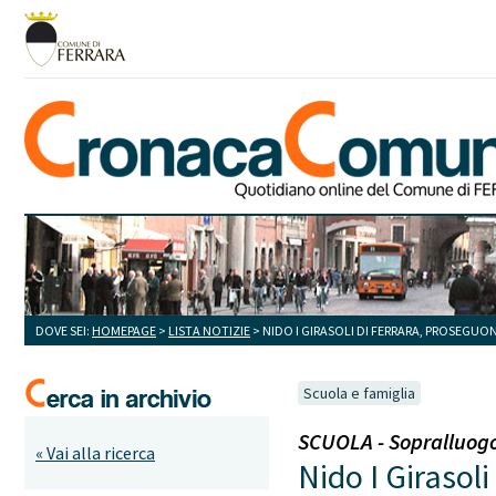
DOVE SEI:
HOMEPAGE
>
LISTA NOTIZIE
> NIDO I GIRASOLI DI FERRARA, PROSEGUO
Scuola e famiglia
SCUOLA - Sopralluogo 
« Vai alla ricerca
Nido I Girasoli