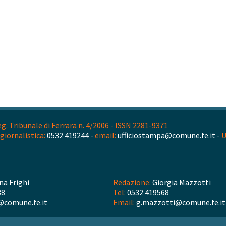
. Tribunale di Ferrara n. 4/2006 - ISSN 2281-9371
giornalistica:
0532 419244 -
email:
ufficiostampa@comune.fe.it -
U
na Frighi
Redazione:
Giorgia Mazzotti
38
Tel:
0532 419568
@comune.fe.it
Email:
g.mazzotti@comune.fe.it