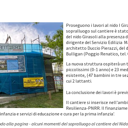
Proseguono i lavori al nido I Gir
sopralluogo sul cantiere è stato 
del nido Girasoli alla presenza 
dirigente del Servizio Edilizia M
architetto Duccio Pierazzi, del 
Bulligan (Poggio Renatico, tel. 
La nuova struttura ospiterà un t
piccolissimi (0-1 anno) e 23 med
esistente, (47 bambini in tre sez
cui 2 lattanti.
La conclusione dei lavori è previ
Il cantiere si inserisce nell'amb
Resilienza-PNRR. Il finanziamen
'infanzia e servizi di educazione e cura per la prima infanzia'.
fondo alla pagina - alcuni momenti del sopralluogo al cantiere del Nido