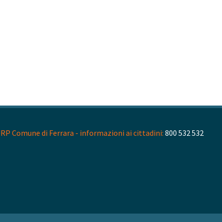
RP Comune di Ferrara - informazioni ai cittadini:
800 532 532