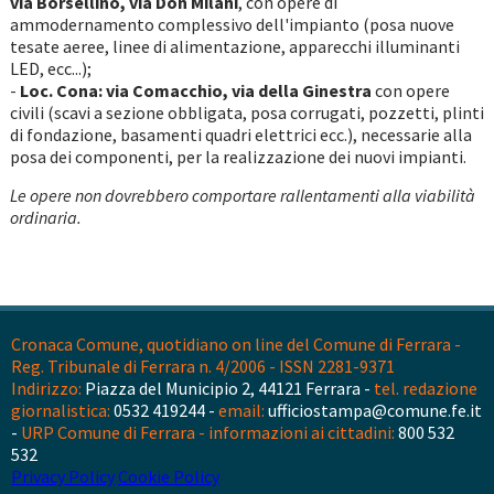
via Borsellino, via Don Milani
, con opere di
ammodernamento complessivo dell'impianto (posa nuove
tesate aeree, linee di alimentazione, apparecchi illuminanti
LED, ecc...);
-
Loc. Cona:
via Comacchio, via della Ginestra
con opere
civili (scavi a sezione obbligata, posa corrugati, pozzetti, plinti
di fondazione, basamenti quadri elettrici ecc.), necessarie alla
posa dei componenti, per la realizzazione dei nuovi impianti.
Le opere non dovrebbero comportare rallentamenti alla viabilità
ordinaria.
Cronaca Comune, quotidiano on line del Comune di Ferrara -
Reg. Tribunale di Ferrara n. 4/2006 - ISSN 2281-9371
Indirizzo:
Piazza del Municipio 2, 44121 Ferrara -
tel. redazione
giornalistica:
0532 419244 -
email:
ufficiostampa@comune.fe.it
-
URP Comune di Ferrara - informazioni ai cittadini:
800 532
532
Privacy Policy
Cookie Policy