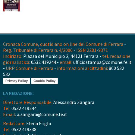
Cronaca Comune, quotidiano on line del Comune di Ferrara -
Reg. Tribunale di Ferrara n. 4/2006 - ISSN 2281-9371
Indirizzo:
Piazza del Municipio 2, 44121 Ferrara -
tel. redazione
giornalistica:
0532 419244 -
email:
ufficiostampa@comune.fe.it
-
URP Comune di Ferrara - informazioni ai cittadini:
800 532
532
Privacy Policy
Cookie Policy
LA REDAZIONE:
Direttore Responsabile:
Alessandro Zangara
Tel:
0532 419244
Email:
a.zangara@comune.fe.it
Redattore:
Elena Frighi
Tel:
0532 419338