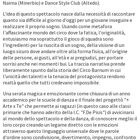
Naima (Minerbio) e Dance Style Club (Altedo).
L'idea di questo spettacolo nasce dalla necessità di raccontare
quanto sia difficile al giorno d'oggi per un giovane inseguire e
realizzare il proprio sogno. Usando come metafora
l'affascinante mondo del circo dove la fatica, l'originalità,
entusiasmo ma soprattutto il gioco di squadra sono
l'ingredienti per la riuscita di un sogno, della visione di un
luogo sicuro dove andare oltre alla forma fisica, all'origine
delle persone, ai gusti, all'età e ai pregiudizi, per portare
sorrisi anche nei momenti bui. La traccia narrativa prende
liberamente spunto dalla storia del Circo Barnum in cui
l'unicità dei talenti e la tenacia del protagonista rendono
realtà quello che tutti credevano impossibile.
Una serata magica e emozionante come chiusura di un anno
accademico per le scuole di danza e il finale del progettò "+
Arte x Te" che permette ai ragazzi (in questo caso alle classi
primarie che hanno aderito della I.C. "F.De Pisis") di avvicinarsi
al mondo dello spettacolo e della danza, di conoscere meglio il
loro corpo creando un legame diretto con le emozioni
attraverso questo linguaggio universale dove le parole
d'ordine sono condivisione, divertimento, impegno, confronto