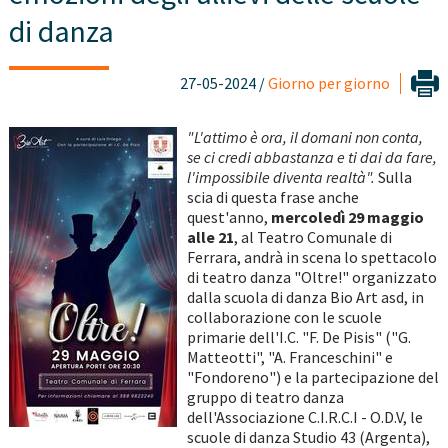
di danza
27-05-2024 /
Giorno per giorno
"L'attimo è ora, il domani non conta,
se ci credi abbastanza e ti dai da fare,
l'impossibile diventa realtà".
Sulla
scia di questa frase anche
quest'anno,
mercoledì 29 maggio
alle 21
, al Teatro Comunale di
Ferrara, andrà in scena lo spettacolo
di teatro danza "Oltre!" organizzato
dalla scuola di danza Bio Art asd, in
collaborazione con le scuole
primarie dell'I.C. "F. De Pisis" ("G.
Matteotti", "A. Franceschini" e
"Fondoreno") e la partecipazione del
gruppo di teatro danza
dell'Associazione C.I.R.C.I - O.D.V, le
scuole di danza Studio 43 (Argenta),