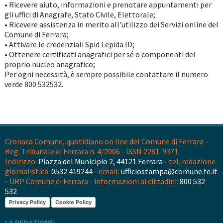
• Ricevere aiuto, informazioni e prenotare appuntamenti per
gli uffici di Anagrafe, Stato Civile, Elettorale;
• Ricevere assistenza in merito all'utilizzo dei Servizi online del
Comune di Ferrara;
• Attivare le credenziali Spid Lepida ID;
• Ottenere certificati anagrafici per sé o componenti del
proprio nucleo anagrafico;
Per ogni necessità, è sempre possibile contattare il numero
verde 800 532532.
Cronaca Comune, quotidiano on line del Comune di Ferrara -
Reg. Tribunale di Ferrara n. 4/2006 - ISSN 2281-9371
Indirizzo:
Piazza del Municipio 2, 44121 Ferrara -
tel. redazione
giornalistica:
0532 419244 -
email:
ufficiostampa@comune.fe.it
-
URP Comune di Ferrara - informazioni ai cittadini:
800 532
532
Privacy Policy
Cookie Policy
LA REDAZIONE: