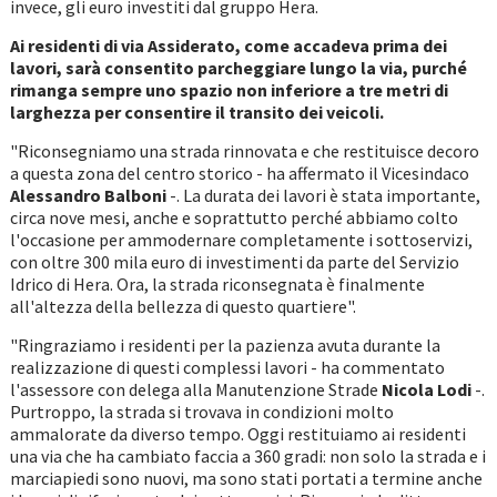
invece, gli euro investiti dal gruppo Hera.
Ai residenti di via Assiderato, come accadeva prima dei
lavori, sarà consentito parcheggiare lungo la via, purché
rimanga sempre uno spazio non inferiore a tre metri di
larghezza per consentire il transito dei veicoli.
"Riconsegniamo una strada rinnovata e che restituisce decoro
a questa zona del centro storico - ha affermato il Vicesindaco
Alessandro Balboni
-. La durata dei lavori è stata importante,
circa nove mesi, anche e soprattutto perché abbiamo colto
l'occasione per ammodernare completamente i sottoservizi,
con oltre 300 mila euro di investimenti da parte del Servizio
Idrico di Hera. Ora, la strada riconsegnata è finalmente
all'altezza della bellezza di questo quartiere".
"Ringraziamo i residenti per la pazienza avuta durante la
realizzazione di questi complessi lavori - ha commentato
l'assessore con delega alla Manutenzione Strade
Nicola Lodi
-.
Purtroppo, la strada si trovava in condizioni molto
ammalorate da diverso tempo. Oggi restituiamo ai residenti
una via che ha cambiato faccia a 360 gradi: non solo la strada e i
marciapiedi sono nuovi, ma sono stati portati a termine anche