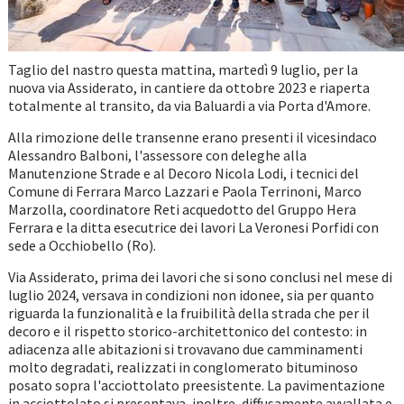
Taglio del nastro questa mattina, martedì 9 luglio, per la
nuova via Assiderato, in cantiere da ottobre 2023 e riaperta
totalmente al transito, da via Baluardi a via Porta d'Amore.
Alla rimozione delle transenne erano presenti il vicesindaco
Alessandro Balboni, l'assessore con deleghe alla
Manutenzione Strade e al Decoro Nicola Lodi, i tecnici del
Comune di Ferrara Marco Lazzari e Paola Terrinoni, Marco
Marzolla, coordinatore Reti acquedotto del Gruppo Hera
Ferrara e la ditta esecutrice dei lavori La Veronesi Porfidi con
sede a Occhiobello (Ro).
Via Assiderato, prima dei lavori che si sono conclusi nel mese di
luglio 2024, versava in condizioni non idonee, sia per quanto
riguarda la funzionalità e la fruibilità della strada che per il
decoro e il rispetto storico-architettonico del contesto: in
adiacenza alle abitazioni si trovavano due camminamenti
molto degradati, realizzati in conglomerato bituminoso
posato sopra l'acciottolato preesistente. La pavimentazione
in acciottolato si presentava, inoltre, diffusamente avvallata e