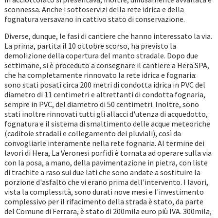
sconnessa. Anche i sottoservizi della rete idrica e della
fognatura versavano in cattivo stato di conservazione.
Diverse, dunque, le fasi di cantiere che hanno interessato la via.
La prima, partita il 10 ottobre scorso, ha previsto la
demolizione della copertura del manto stradale. Dopo due
settimane, si è proceduto a consegnare il cantiere a Hera SPA,
che ha completamente rinnovato la rete idrica e fognaria:
sono stati posati circa 200 metri di condotta idrica in PVC del
diametro di 11 centimetri e altrettanti di condotta fognaria,
sempre in PVC, del diametro di 50 centimetri. Inoltre, sono
stati inoltre rinnovati tutti gli allacci d'utenza di acquedotto,
fognatura e il sistema di smaltimento delle acque meteoriche
(caditoie stradali e collegamento dei pluviali), così da
convogliarle interamente nella rete fognaria. Al termine dei
lavori di Hera, La Veronesi porfidi è tornata ad operare sulla via
con la posa, a mano, della pavimentazione in pietra, con liste
di trachite a raso sui due lati che sono andate a sostituire la
porzione d'asfalto che vi erano prima dell'intervento. I lavori,
vista la complessità, sono durati nove mesi e l'investimento
complessivo per il rifacimento della strada è stato, da parte
del Comune di Ferrara, è stato di 200mila euro più IVA. 300mila,