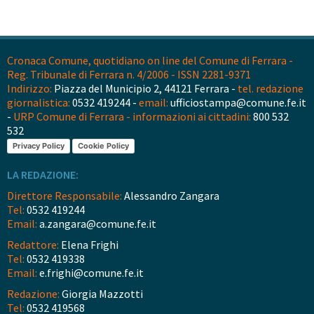
Cronaca Comune, quotidiano on line del Comune di Ferrara -
Reg. Tribunale di Ferrara n. 4/2006 - ISSN 2281-9371
Indirizzo:
Piazza del Municipio 2, 44121 Ferrara -
tel. redazione
giornalistica:
0532 419244 -
email:
ufficiostampa@comune.fe.it
-
URP Comune di Ferrara - informazioni ai cittadini:
800 532
532
Privacy Policy
Cookie Policy
LA REDAZIONE:
Direttore Responsabile:
Alessandro Zangara
Tel:
0532 419244
Email:
a.zangara@comune.fe.it
Redattore:
Elena Frighi
Tel:
0532 419338
Email:
e.frighi@comune.fe.it
Redazione:
Giorgia Mazzotti
Tel:
0532 419568