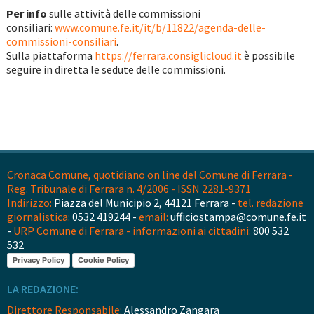
Per info
sulle attività delle commissioni
consiliari:
www.comune.fe.it/it/b/11822/agenda-delle-
commissioni-consiliari
.
Sulla piattaforma
https://ferrara.consiglicloud.it
è possibile
seguire in diretta le sedute delle commissioni.
Cronaca Comune, quotidiano on line del Comune di Ferrara -
Reg. Tribunale di Ferrara n. 4/2006 - ISSN 2281-9371
Indirizzo:
Piazza del Municipio 2, 44121 Ferrara -
tel. redazione
giornalistica:
0532 419244 -
email:
ufficiostampa@comune.fe.it
-
URP Comune di Ferrara - informazioni ai cittadini:
800 532
532
Privacy Policy
Cookie Policy
LA REDAZIONE:
Direttore Responsabile:
Alessandro Zangara