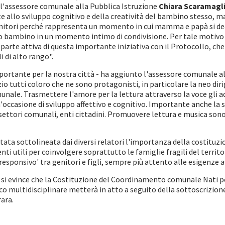
 l'assessore comunale alla Pubblica Istruzione
Chiara Scaramagl
 allo sviluppo cognitivo e della creatività del bambino stesso, ma
genitori perché rappresenta un momento in cui mamma e papà si d
 bambino in un momento intimo di condivisione. Per tale motivo 
 parte attiva di questa importante iniziativa con il Protocollo, ch
i di alto rango".
ortante per la nostra città - ha aggiunto l'assessore comunale al
zio tutti coloro che ne sono protagonisti, in particolare la neo dir
nale. Trasmettere l'amore per la lettura attraverso la voce gli ad
'occasione di sviluppo affettivo e cognitivo. Importante anche la 
 e settori comunali, enti cittadini. Promuovere lettura e musica so
stata sottolineata dai diversi relatori l'importanza della costitu
nti utili per coinvolgere soprattutto le famiglie fragili del territo
ponsivo' tra genitori e figli, sempre più attento alle esigenze aff
 si evince che la Costituzione del Coordinamento comunale Nati pe
nico multidisciplinare metterà in atto a seguito della sottoscrizio
rara.