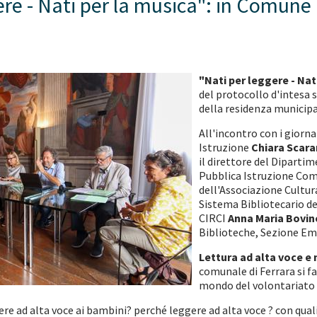
ere - Nati per la musica": in Comune 
"Nati per leggere - Nat
del protocollo d'intesa 
della residenza municipa
All'incontro con i giorn
Istruzione
Chiara Scar
il direttore del Diparti
Pubblica Istruzione Com
dell'Associazione Cultur
Sistema Bibliotecario d
CIRCI
Anna Maria Bovine
Biblioteche, Sezione E
Lettura ad alta voce e
comunale di Ferrara si f
mondo del volontariato "
e ad alta voce ai bambini? perché leggere ad alta voce ? con quali