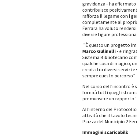
gravidanza - ha affermato
contribuisce positivamente
rafforza il legame con i 
completamente al proprio
Ferrara ha voluto rendersi
diverse figure professional
"È questo un progetto imp
Marco Gulinelli
- e ringra
Sistema Bibliotecario comu
qualche cosa di magico, un
creata tra diversi servizi
sempre questo percorso".
Nel corso dell'incontro è 
fornirà tutti quegli strume
promuovere un rapporto 'res
All'interno del Protocollo
attività che il tavolo tec
Piazza del Municipio 2 Fer
Immagini scaricabili: