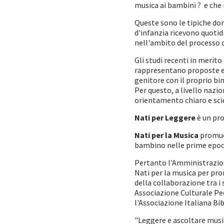
musica ai bambini ? e che 
Queste sono le tipiche doma
d'infanzia ricevono quotid
nell'ambito del processo d
Gli studi recenti in merit
rappresentano proposte effi
genitore con il proprio bi
Per questo, a livello nazi
orientamento chiaro e sci
Nati per Leggere
è un pro
Nati per la Musica
promuov
bambino nelle prime epoch
Pertanto l'Amministrazion
Nati per la musica per pro
della collaborazione tra i 
Associazione Culturale Pedi
l'Associazione Italiana B
"Leggere e ascoltare musi