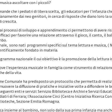
musica ascoltare con i piccoli?
nde che i pediatri di libera scelta, gli educatori per l'infanzia ch
ianamente dai neo genitori, in cerca di risposte che diano loro la 
i crescita.
o ai processi di sviluppo e apprendimento ci permettono di avere ri
caci per favorire una relazione attraverso il gioco, il canto, il b
mbo.
onale, sono nati programmi specifici sul tema lettura e musica, ( N
entificamente fondato in materia.
gramma nazionale il cui obiettivo è la promozione della lettura in
e l'esperienza musicale in famiglia come strumento di relazione,
e della vita.
e Comunale ha predisposto un protocollo che permetta di realizz
muovere la diffusione di pratiche e iniziative volte a diffondere 
seguenti enti e servizi: Servizio Biblioteca e Archivi e Servizi Educa
atri di Ferrara; l'Associazione Circi (Centro Iniziativa Ricerca Cond
iblioteche, Sezione Emilia Romagna.
ca insieme al bambino, non solo dalla sua prima infanzia ma anch