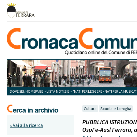
DOVE SEI:
HOMEPAGE
>
LISTA NOTIZIE
> "NATI PER LEGGERE - NATI PER LA MUSIC
Cultura
Scuola e famiglia
PUBBLICA ISTRUZIONE E
« Vai alla ricerca
OspFe-Ausl Ferrara, 