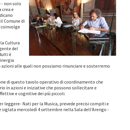
i
- non solo
 crea e
edicano
il Comune di
e coinvolge
la Cultura
igente del
ulti è
sinergia
no azioni alle quali non possiamo rinunciare e sosterremo
zione di questo tavolo operativo di coordinamento che
rio in azioni e iniziative che possono sollecitare e
ettive e cognitive dei più piccoli.
r leggere- Nati per la Musica, prevede precisi compiti e
ne siglata mercoledì 4 settembre nella Sala dell'Arengo -