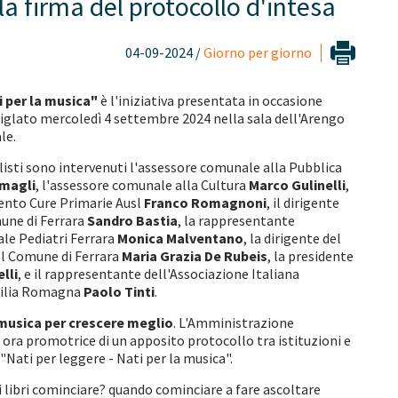
la firma del protocollo d'intesa
04-09-2024 /
Giorno per giorno
i per la musica"
è l'iniziativa presentata in occasione
siglato mercoledì 4 settembre 2024 nella sala dell'Arengo
le.
alisti sono intervenuti l'assessore comunale alla Pubblica
amagli
, l'assessore comunale alla Cultura
Marco Gulinelli
,
mento Cure Primarie Ausl
Franco Romagnoni
, il dirigente
une di Ferrara
Sandro Bastia
, la rappresentante
ale Pediatri Ferrara
Monica Malventano
, la dirigente del
el Comune di Ferrara
Maria Grazia De Rubeis
, la presidente
lli
, e il rappresentante dell'Associazione Italiana
milia Romagna
Paolo Tinti
.
 musica per crescere meglio
. L'Amministrazione
a ora promotrice di un apposito protocollo tra istituzioni e
Nati per leggere - Nati per la musica".
 libri cominciare? quando cominciare a fare ascoltare