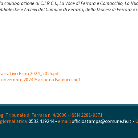
 collaborazione di C.I.R.C.I., La Voce di Ferrara e Comacchio, La Nuov
Biblioteche e Archivi del Comune di Ferrara, della Diocesi di Ferrara 
arrativo Fism 2024_2025.pdf
9 novembre 2024 Marianna Balducci.pdf
. Tribunale di Ferrara n. 4/2006 - ISSN 2281-9371
giornalistica:
0532 419244 -
email:
ufficiostampa@comune.fe.it -
U