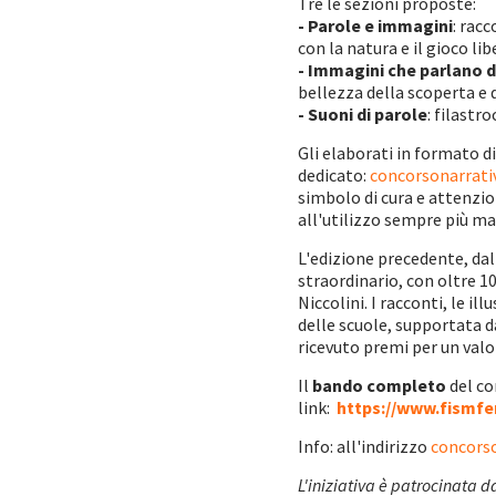
Tre le sezioni proposte:
- Parole e immagini
: rac
con la natura e il gioco lib
- Immagini che parlano d
bellezza della scoperta e d
- Suoni di parole
: filastr
Gli elaborati in formato d
dedicato:
concorsonarrat
simbolo di cura e attenzio
all'utilizzo sempre più m
L'edizione precedente, dal
straordinario, con oltre 1
Niccolini. I racconti, le i
delle scuole, supportata da
ricevuto premi per un valo
Il
bando completo
del co
link:
https://www.fismfe
Info: all'indirizzo
concors
L'iniziativa è patrocinata 