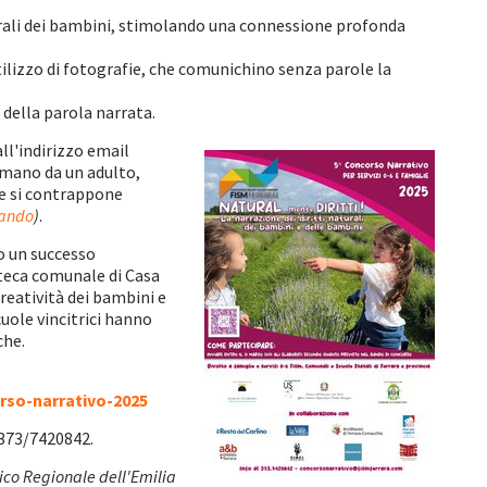
naturali dei bambini, stimolando una connessione profonda
tilizzo di fotografie, che comunichino senza parole la
 della parola narrata.
 all'indirizzo email
a mano da un adulto,
 e si contrappone
ando
)
.
to un successo
oteca comunale di Casa
creatività dei bambini e
cuole vincitrici hanno
che.
rso-narrativo-2025
373/7420842.
ico Regionale dell'Emilia