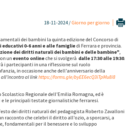
18-11-2024 /
Giorno per giorno
ndamentali dei bambini la quinta edizione del Concorso di
i educativi 0-6 anni e alle famiglie
di Ferrara e provincia.
one dei diritti naturali dei bambini e delle bambine"
,
con un
evento online
che si svolgerà
dalle 17:30 alle 19:30
.
à i partecipanti in una riflessione sul ruolo
infanzia, in occasione anche dell'anniversario della
i all'incontro
al link
https://forms.gle/byEE6ecQ3iTpMu8i8
cio Scolastico Regionale dell'Emilia Romagna, ed è
 e le principali testate giornalistiche ferraresi.
festo dei diritti naturali del pedagogista Roberto Zavalloni
 racconto che celebri il diritto all'ozio, a sporcarsi, a
e, fondamentali per il benessere e lo sviluppo