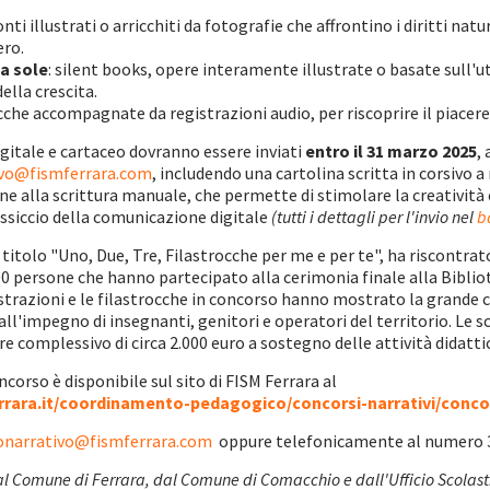
conti illustrati o arricchiti da fotografie che affrontino i diritti 
ero.
a sole
: silent books, opere interamente illustrate o basate sull'u
ella crescita.
ocche accompagnate da registrazioni audio, per riscoprire il piacere
igitale e cartaceo dovranno essere inviati
entro il 31 marzo 2025
,
ivo@fismferrara.com
, includendo una cartolina scritta in corsivo 
ne alla scrittura manuale, che permette di stimolare la creatività
assiccio della comunicazione digitale
(tutti i dettagli per l'invio nel
b
 titolo "Uno, Due, Tre, Filastrocche per me e per te", ha riscontra
00 persone che hanno partecipato alla cerimonia finale alla Bibli
llustrazioni e le filastrocche in concorso hanno mostrato la grande 
ll'impegno di insegnanti, genitori e operatori del territorio. Le s
re complessivo di circa 2.000 euro a sostegno delle attività didatti
ncorso è disponibile sul sito di FISM Ferrara al
rrara.it/coordinamento-pedagogico/concorsi-narrativi/conco
onarrativo@fismferrara.com
oppure telefonicamente al numero 
dal Comune di Ferrara, dal Comune di Comacchio e dall'Ufficio Scolast