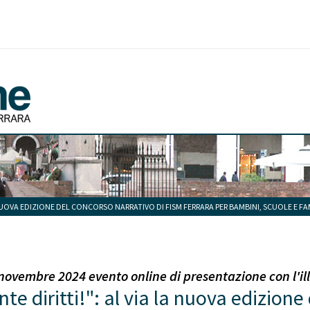
A NUOVA EDIZIONE DEL CONCORSO NARRATIVO DI FISM FERRARA PER BAMBINI, SCUOLE E FA
novembre 2024 evento online di presentazione con l'il
te diritti!": al via la nuova edizion