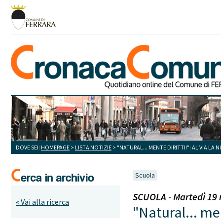
DOVE SEI:
HOMEPAGE
>
LISTA NOTIZIE
> "NATURAL... MENTE DIRITTI!": AL VIA L
Scuola
SCUOLA - Martedì 19 
« Vai alla ricerca
"Natural... men