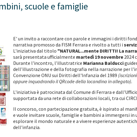
mbini, scuole e famiglie
E' un invito a raccontare con parole e immagini i diritti fo
narrativa promosso da FISM Ferrara e rivolto a tutti i
serviz
L'iniziativa dal titolo
"NATURAL...mente DIRITTI! La narrazi
sarà presentata ufficialmente
martedì 19 novembre
2024 
Durante l'incontro, l'illustratrice
Marianna Balducci
guider
dell'illustrazione e della fotografia nella narrazione per l'
Convenzione ONU sui Diritti dell'Infanzia del 1989
(iscrizion
oppure inquadrando il QRcode della locandina in allegato).
L'iniziativa è patrocinata dal Comune di Ferrara e dall'Uffi
supportata da una rete di collaborazioni locali, tra cui CIRCI
Il concorso, con partecipazione gratuita, è ispirato al mani
e vuole invitare scuole, famiglie e bambini a immergersi in un
esplorare il mondo naturale e a vivere esperienze autentich
dell'infanzia.