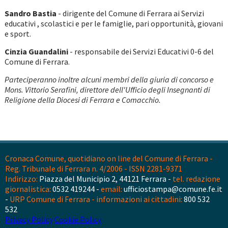
Sandro Bastia
- dirigente del Comune di Ferrara ai Servizi
educativi , scolastici e per le famiglie, pari opportunità, giovani
e sport.
Cinzia Guandalini
- responsabile dei Servizi Educativi 0-6 del
Comune di Ferrara.
Parteciperanno inoltre alcuni membri della giuria di concorso e
Mons. Vittorio Serafini, direttore dell'Ufficio degli Insegnanti di
Religione della Diocesi di Ferrara e Comacchio.
Cronaca Comune, quotidiano on line del Comune di Ferrara -
Reg. Tribunale di Ferrara n. 4/2006 - ISSN 2281-9371
Indirizzo:
Piazza del Municipio 2, 44121 Ferrara -
tel. redazione
giornalistica:
0532 419244 -
email:
ufficiostampa@comune.fe.it
-
URP Comune di Ferrara - informazioni ai cittadini:
800 532
532
Privacy Policy
Cookie Policy