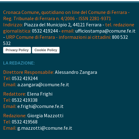
Cronaca Comune, quotidiano on line del Comune di Ferrara -
Reg. Tribunale di Ferrara n. 4/2006 - ISSN 2281-9371
Indirizzo:
Piazza del Municipio 2, 44121 Ferrara -
tel. redazione
giornalistica:
0532 419244 -
email:
ufficiostampa@comune.fe.it
-
URP Comune di Ferrara - informazioni ai cittadini:
800 532
532
Privacy Policy
Cookie Policy
LA REDAZIONE:
Direttore Responsabile:
Alessandro Zangara
Tel:
0532 419244
Email:
a.zangara@comune.fe.it
Redattore:
Elena Frighi
Tel:
0532 419338
Email:
e.frighi@comune.fe.it
Redazione:
Giorgia Mazzotti
Tel:
0532 419568
Email:
g.mazzotti@comune.fe.it