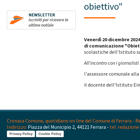
obiettivo"
Venerdì 20 dicembre 2024 
di comunicazione "Obie
scolastiche dell'Istituto s
All'incontro con i giornalist
l'assessore comunale alla
il docente dell'Istituto E
Cronaca Comune, quotidiano on line del Comune di Ferrara - Reg
Indirizzo:
Piazza del Municipio 2, 44121 Ferrara -
tel. redazione 
Privacy Policy
Cookie Policy