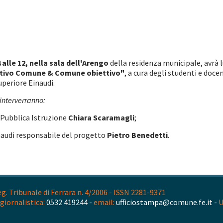
alle 12, nella sala dell'Arengo
della residenza municipale, avrà
ttivo Comune & Comune obiettivo"
, a cura degli studenti e doc
uperiore Einaudi.
i interverranno:
 Pubblica Istruzione
Chiara Scaramagli
;
inaudi responsabile del progetto
Pietro Benedetti
.
. Tribunale di Ferrara n. 4/2006 - ISSN 2281-9371
giornalistica:
0532 419244 -
email:
ufficiostampa@comune.fe.it -
U