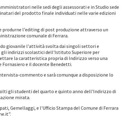
amministratori nelle sedi degli assessorati e in Studio sede
tari del prodotto finale individuati nelle varie edizioni
 e produrne l'editing di post produzione attraverso un
mministrazione comunale di Ferrara.
 giovanile l'attività svolta dai singoli settori e
 indirizzi scolastici dell'Istituto Superiore per
ettare la caratteristica propria di Indirizzo verso una
e Fornasiero e il docente Benedetti.
ll'intervista-commento e sarà comunque a disposizione lo
ti gli studenti del quarto e quinto anno dell'Indirizzo di
cazione mirata.
ipati, Gemellaggi, e l'Ufficio Stampa del Comune di Ferrara
e.it".