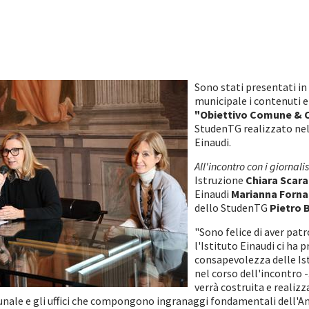
Sono stati presentati i
municipale i contenuti e
"Obiettivo Comune & 
StudenTG realizzato nell
Einaudi.
All'incontro con i giornalis
Istruzione
Chiara Scar
Einaudi
Marianna Forna
dello StudenTG
Pietro 
"Sono felice di aver pat
l'Istituto Einaudi ci ha
consapevolezza delle Ist
nel corso dell'incontro -
verrà costruita e realizz
munale e gli uffici che compongono ingranaggi fondamentali dell