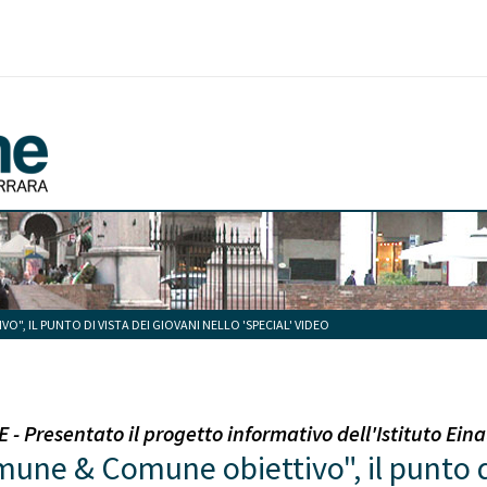
", IL PUNTO DI VISTA DEI GIOVANI NELLO 'SPECIAL' VIDEO
- Presentato il progetto informativo dell'Istituto Eina
une & Comune obiettivo", il punto di 