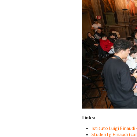
Links:
Istituto Luigi Einaudi 
StudenTg Einaudi (ca