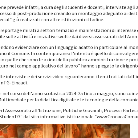
e prevede infatti, a cura degli studenti e docenti, interviste agli 
ocesso di post-produzione creando un montaggio adeguato ai destina
cial" già realizzati con altre istituzioni cittadine.
re reportage mirati a settori tematici e manifestazioni di interesse
e sulle attività e iniziative svolte dai diversi assessorati dell'A
tendono evidenziare con un linguaggio adatto in particolare al mondo
 il Comune. In contemporanea l'intento è quello di coinvolgere gli
 in quelle che sono le azioni della pubblica amministrazione e proi
turo nel campo applicativo del lavoro" hanno spiegato la dirigent
lle interviste e dei servizi video riguarderanno i temi trattati da
enTG-Einaudi.
e nel corso dell'anno scolastico 2024-25 fino a maggio, sono coinvol
ultimediale per la didattica digitale e le tecnologie della comuni
 l'Assessorato all'Istruzione, Politiche Giovanili, Processi Partec
 "StudenTG" dal sito informativo istituzionale "www.CronacaComun