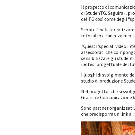
Il progetto di comunicazion
di StudenTG. Seguirà il pr
del TG così come degli "spe
Scopi e finalità: realizza
rotocalco a cadenza mensil
"Questi 'special' video in
assessorati che compongono
sensibilizzare gli studenti
ipotesi progettuale del fu
I luoghi di svolgimento de
studio di produzione Stud
Nel progetto, che si svolg
Grafica e Comunicazione M
Sono partner organizzativi
che predisporrà un link a