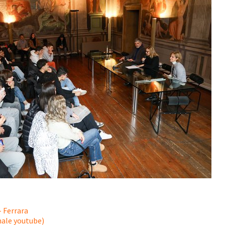
- Ferrara
nale youtube)