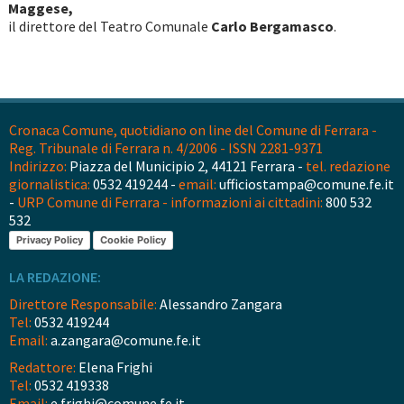
Maggese,
il direttore del Teatro Comunale
Carlo Bergamasco
.
Cronaca Comune, quotidiano on line del Comune di Ferrara -
Reg. Tribunale di Ferrara n. 4/2006 - ISSN 2281-9371
Indirizzo:
Piazza del Municipio 2, 44121 Ferrara -
tel. redazione
giornalistica:
0532 419244 -
email:
ufficiostampa@comune.fe.it
-
URP Comune di Ferrara - informazioni ai cittadini:
800 532
532
Privacy Policy
Cookie Policy
LA REDAZIONE:
Direttore Responsabile:
Alessandro Zangara
Tel:
0532 419244
Email:
a.zangara@comune.fe.it
Redattore:
Elena Frighi
Tel:
0532 419338
Email:
e.frighi@comune.fe.it