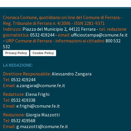
Cronaca Comune, quotidiano on line del Comune di Ferrara -
Reg. Tribunale di Ferrara n. 4/2006 - ISSN 2281-9371
Indirizzo:
Piazza del Municipio 2, 44121 Ferrara -
tel. redazione
giornalistica:
0532 419244 -
email:
ufficiostampa@comune.fe.it
-
URP Comune di Ferrara - informazioni ai cittadini:
800 532
532
Privacy Policy
Cookie Policy
LA REDAZIONE:
Direttore Responsabile:
Alessandro Zangara
Tel:
0532 419244
Email:
a.zangara@comune.fe.it
Redattore:
Elena Frighi
Tel:
0532 419338
Email:
e.frighi@comune.fe.it
Redazione:
Giorgia Mazzotti
Tel:
0532 419568
Email:
g.mazzotti@comune.fe.it