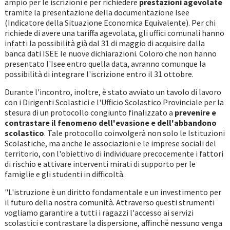
ampio per le iscrizioni e per richiedere
prestazioni agevolate
tramite la presentazione della documentazione Isee
(Indicatore della Situazione Economica Equivalente). Per chi
richiede di avere una tariffa agevolata, gli uffici comunali hanno
infatti la possibilità già dal 31 di maggio di acquisire dalla
banca dati ISEE le nuove dichiarazioni. Coloro che non hanno
presentato l'Isee entro quella data, avranno comunque la
possibilità di integrare l'iscrizione entro il 31 ottobre.
Durante l'incontro, inoltre, è stato avviato un tavolo di lavoro
con i Dirigenti Scolastici e l'Ufficio Scolastico Provinciale per la
stesura di un protocollo congiunto finalizzato a
prevenire e
contrastare il fenomeno dell'evasione e dell'abbandono
scolastico
. Tale protocollo coinvolgerà non solo le Istituzioni
Scolastiche, ma anche le associazioni e le imprese sociali del
territorio, con l'obiettivo di individuare precocemente i fattori
di rischio e attivare interventi mirati di supporto per le
famiglie e gli studenti in difficoltà.
"L'istruzione è un diritto fondamentale e un investimento per
il futuro della nostra comunità. Attraverso questi strumenti
vogliamo garantire a tutti i ragazzi l'accesso ai servizi
scolastici e contrastare la dispersione, affinché nessuno venga