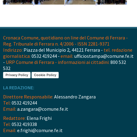
Cronaca Comune, quotidiano on line del Comune di Ferrara -
Reg. Tribunale di Ferrara n. 4/2006 - ISSN 2281-9371
Indirizzo:
Piazza del Municipio 2, 44121 Ferrara -
tel. redazione
giornalistica:
0532 419244 -
email:
ufficiostampa@comune.fe.it
-
URP Comune di Ferrara - informazioni ai cittadini:
800 532
532
Privacy Policy
Cookie Policy
LA REDAZIONE:
Direttore Responsabile:
Alessandro Zangara
Tel:
0532 419244
Email:
a.zangara@comune.fe.it
Redattore:
Elena Frighi
Tel:
0532 419338
Email:
e.frighi@comune.fe.it