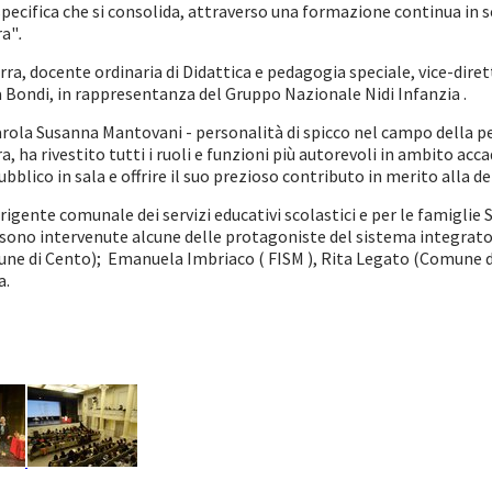
pecifica che si consolida, attraverso una formazione continua in 
ra"
.
a, docente ordinaria di Didattica e pedagogia speciale, vice-dirett
a Bondi, in rappresentanza del Gruppo Nazionale Nidi Infanzia .
arola Susanna Mantovani - personalità di spicco nel campo della p
era, ha rivestito tutti i ruoli e funzioni più autorevoli in ambito ac
bblico in sala e offrire il suo prezioso contributo in merito alla 
irigente comunale dei servizi educativi scolastici e per le famiglie
 sono intervenute alcune delle protagoniste del sistema integrato 
e di Cento); Emanuela Imbriaco ( FISM ), Rita Legato (Comune di F
a.