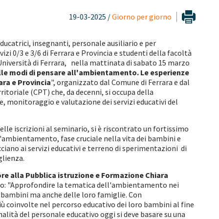
19-03-2025 /
Giorno per giorno
ducatrici, insegnanti, personale ausiliario e per
vizi 0/3 e 3/6 di Ferrara e Provincia e studenti della facoltà
'Università di Ferrara, nella mattinata di sabato 15 marzo
lle modi di pensare all'ambientamento. Le esperienze
rara e Provincia
", organizzato dal Comune di Ferrara e dal
oriale (CPT) che, da decenni, si occupa della
monitoraggio e valutazione dei servizi educativi del
delle iscrizioni al seminario, si è riscontrato un fortissimo
l'ambientamento, fase cruciale nella vita dei bambini e
cciano ai servizi educativi e terreno di sperimentazioni di
glienza.
re alla Pubblica istruzione e Formazione Chiara
to: "Approfondire la tematica dell'ambientamento nei
ei bambini ma anche delle loro famiglie. Con
 coinvolte nel percorso educativo dei loro bambini al fine
alità del personale educativo oggi si deve basare su una