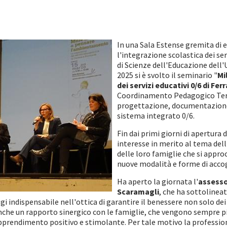
In una Sala Estense gremita di e
l'integrazione scolastica dei ser
di Scienze dell'Educazione dell
2025 si è svolto il seminario "
Mi
dei servizi educativi 0/6 di Fer
Coordinamento Pedagogico Territ
progettazione, documentazione, 
sistema integrato 0/6.
Fin dai primi giorni di apertura 
interesse in merito al tema del
delle loro famiglie che si appro
nuove modalità e forme di acco
Ha aperto la giornata l'
assesso
Scaramagli
, che ha sottolinea
ggi indispensabile nell'ottica di garantire il benessere non solo d
che un rapporto sinergico con le famiglie, che vengono sempre più
pprendimento positivo e stimolante. Per tale motivo la profession