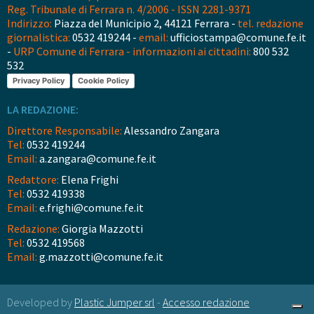
Reg. Tribunale di Ferrara n. 4/2006 - ISSN 2281-9371
Indirizzo:
Piazza del Municipio 2, 44121 Ferrara -
tel. redazione
giornalistica:
0532 419244 -
email:
ufficiostampa@comune.fe.it
-
URP Comune di Ferrara - informazioni ai cittadini:
800 532
532
Privacy Policy
Cookie Policy
LA REDAZIONE:
Direttore Responsabile:
Alessandro Zangara
Tel:
0532 419244
Email:
a.zangara@comune.fe.it
Redattore:
Elena Frighi
Tel:
0532 419338
Email:
e.frighi@comune.fe.it
Redazione:
Giorgia Mazzotti
Tel:
0532 419568
Email:
g.mazzotti@comune.fe.it
Developed by
Plastic Jumper srl
-
Accesso redazione