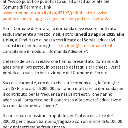
all'Avviso pubblico pubblicato sul sito Istituzionale del
Comune di Ferrara al link
www.comune.ferrara.it/it/b/43192/pubblicato-lavviso-
pubblico-per-i-soggetti-gestori-dei-centri-estivi-p-2
.
Per il Comune di Ferrara, la domanda deve essere inoltrata
esclusivamente a mezzo mail, entro
lunedì 28 aprile 2025 alle
13:00
, all'indirizzo di posta certificata dei Servizi educativi
scolastici e per le famiglie:
istruzione@cert.comune.fe.it
compilando il modulo "Domanda Adesione".
L'elenco dei servizi estivi che hanno presentato domanda di
adesione al progetto, in possesso dei requisiti richiesti, verrà
pubblicato sul sito istituzionale del Comune di Ferrara.
Successivamente, con data che sarà comunicata, le famiglie
con ISEE fino a €. 26.000,00 potranno inoltrare la domanda per
il contributo per la frequenza nei Centri estivi che hanno
aderito al "progetto per il contrasto alle povertà educative e
la conciliazione vita-lavoro".
Il contributo massimo erogabile per l'intera estate e di €.
300,00 per ciascun bambino/ragazzo con un limite di €. 100,00
per ogni settimana frequentata.