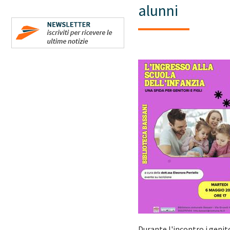
alunni
Durante l'incontro i genit