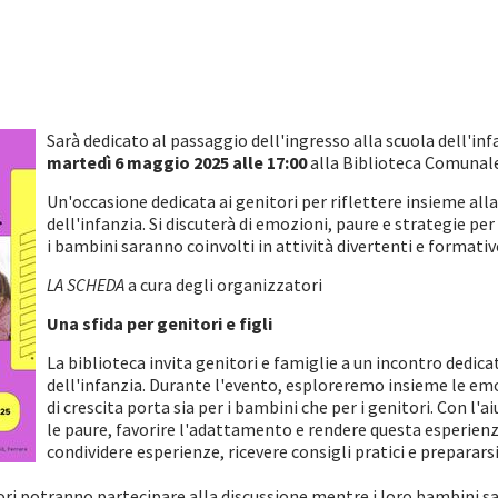
Sarà dedicato al passaggio dell'ingresso alla scuola dell'in
martedì 6 maggio 2025 alle 17:00
alla Biblioteca Comunale 
Un'occasione dedicata ai genitori per riflettere insieme all
dell'infanzia. Si discuterà di emozioni, paure e strategie pe
i bambini saranno coinvolti in attività divertenti e formativ
LA SCHEDA
a cura degli organizzatori
Una sfida per genitori e figli
La biblioteca invita genitori e famiglie a un incontro dedica
dell'infanzia. Durante l'evento, esploreremo insieme le em
di crescita porta sia per i bambini che per i genitori. Con l'
le paure, favorire l'adattamento e rendere questa esperienz
condividere esperienze, ricevere consigli pratici e prepararsi
ori potranno partecipare alla discussione mentre i loro bambini sar