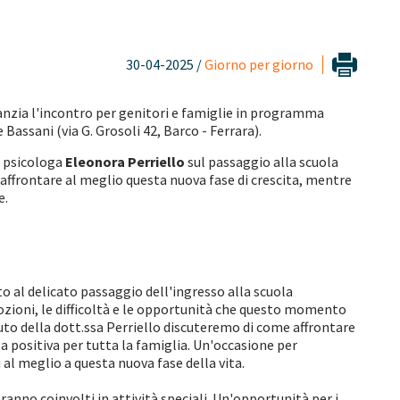
30-04-2025 /
Giorno per giorno
fanzia l'incontro per genitori e famiglie in programma
Bassani (via G. Grosoli 42, Barco - Ferrara).
a psicologa
Eleonora Perriello
sul passaggio alla scuola
r affrontare al meglio questa nuova fase di crescita, mentre
e.
to al delicato passaggio dell'ingresso alla scuola
ozioni, le difficoltà e le opportunità che questo momento
aiuto della dott.ssa Perriello discuteremo di come affrontare
a positiva per tutta la famiglia. Un'occasione per
 al meglio a questa nuova fase della vita.
anno coinvolti in attività speciali. Un'opportunità per i