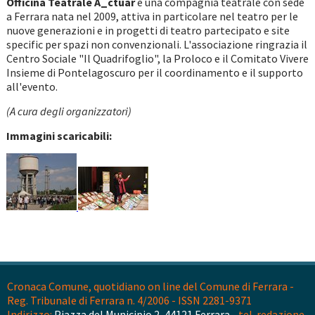
Officina Teatrale A_ctuar
è una compagnia teatrale con sede
a Ferrara nata nel 2009, attiva in particolare nel teatro per le
nuove generazioni e in progetti di teatro partecipato e site
specific per spazi non convenzionali. L'associazione ringrazia il
Centro Sociale "Il Quadrifoglio", la Proloco e il Comitato Vivere
Insieme di Pontelagoscuro per il coordinamento e il supporto
all'evento.
(A cura degli organizzatori)
Immagini scaricabili:
Cronaca Comune, quotidiano on line del Comune di Ferrara -
Reg. Tribunale di Ferrara n. 4/2006 - ISSN 2281-9371
Indirizzo:
Piazza del Municipio 2, 44121 Ferrara -
tel. redazione