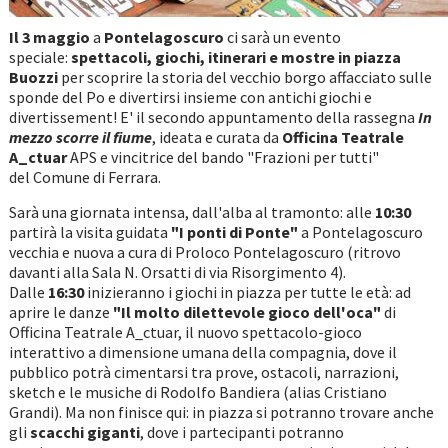
Il 3 maggio
a
Pontelagoscuro
ci sarà un evento
speciale:
spettacoli, giochi, itinerari e mostre in piazza
Buozzi
per scoprire la storia del vecchio borgo affacciato sulle
sponde del Po e divertirsi insieme con antichi giochi e
divertissement! E' il secondo appuntamento della rassegna
In
mezzo scorre il fiume
, ideata e curata da
Officina Teatrale
A_ctuar
APS e vincitrice del bando "Frazioni per tutti"
del Comune di Ferrara.
Sarà una giornata intensa, dall'alba al tramonto: alle
10:30
partirà la visita guidata
"I ponti di Ponte"
a Pontelagoscuro
vecchia e nuova a cura di Proloco Pontelagoscuro (ritrovo
davanti alla Sala N. Orsatti di via Risorgimento 4).
Dalle
16:30
inizieranno i giochi in piazza per tutte le età: ad
aprire le danze
"Il molto dilettevole gioco dell'oca"
di
Officina Teatrale A_ctuar, il nuovo spettacolo-gioco
interattivo a dimensione umana della compagnia, dove il
pubblico potrà cimentarsi tra prove, ostacoli, narrazioni,
sketch e le musiche di Rodolfo Bandiera (alias Cristiano
Grandi). Ma non finisce qui: in piazza si potranno trovare anche
gli
scacchi giganti
, dove i partecipanti potranno