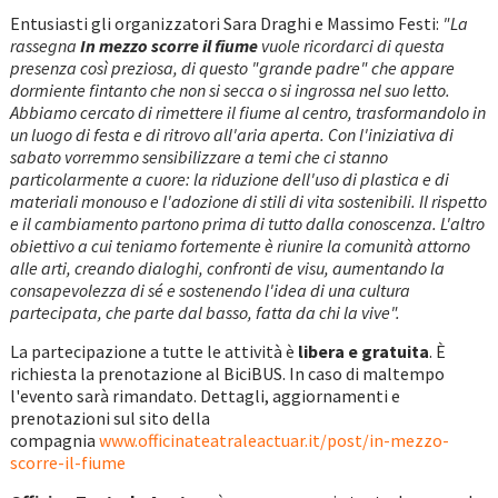
Entusiasti gli organizzatori Sara Draghi e Massimo Festi:
"La
rassegna
In mezzo scorre il fiume
vuole ricordarci di questa
presenza così preziosa, di questo "grande padre" che appare
dormiente fintanto che non si secca o si ingrossa nel suo letto.
Abbiamo cercato di rimettere il fiume al centro, trasformandolo in
un luogo di festa e di ritrovo all'aria aperta. Con l'iniziativa di
sabato vorremmo sensibilizzare a temi che ci stanno
particolarmente a cuore: la riduzione dell'uso di plastica e di
materiali monouso e l'adozione di stili di vita sostenibili. Il rispetto
e il cambiamento partono prima di tutto dalla conoscenza. L'altro
obiettivo a cui teniamo fortemente è riunire la comunità attorno
alle arti, creando dialoghi, confronti de visu, aumentando la
consapevolezza di sé e sostenendo l'idea di una cultura
partecipata, che parte dal basso, fatta da chi la vive".
La partecipazione a tutte le attività è
libera e gratuita
. È
richiesta la prenotazione al BiciBUS. In caso di maltempo
l'evento sarà rimandato. Dettagli, aggiornamenti e
prenotazioni sul sito della
compagnia
www.officinateatraleactuar.it/post/in-mezzo-
scorre-il-fiume