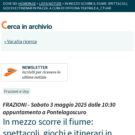
DOVE SEI:
HOMEPAGE
>
LISTA NOTIZIE
> IN MEZZO SCORRE IL FIUME: SPETTACOLI,
GIOCHI E ITINERARI IN PIAZZA. A CURA DI OFFICINA TEATRALE A_CTUAR
« Vai alla ricerca
Frazioni e Urp
FRAZIONI - Sabato 3 maggio 2025 dalle 10:30
appuntamento a Pontelagoscuro
In mezzo scorre il fiume:
spettacoli, giochi e itinerari in