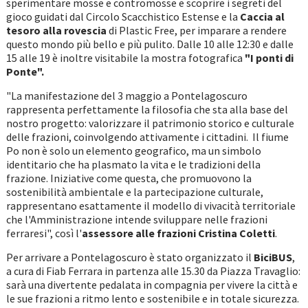
sperimentare mosse e contromosse e scoprire i segreti del
gioco guidati dal Circolo Scacchistico Estense e la
Caccia al
tesoro alla rovescia
di Plastic Free, per imparare a rendere
questo mondo più bello e più pulito. Dalle 10 alle 12:30 e dalle
15 alle 19 è inoltre visitabile la mostra fotografica
"I ponti di
Ponte".
"La manifestazione del 3 maggio a Pontelagoscuro
rappresenta perfettamente la filosofia che sta alla base del
nostro progetto: valorizzare il patrimonio storico e culturale
delle frazioni, coinvolgendo attivamente i cittadini. Il fiume
Po non è solo un elemento geografico, ma un simbolo
identitario che ha plasmato la vita e le tradizioni della
frazione. Iniziative come questa, che promuovono la
sostenibilità ambientale e la partecipazione culturale,
rappresentano esattamente il modello di vivacità territoriale
che l'Amministrazione intende sviluppare nelle frazioni
ferraresi", così l'
assessore alle frazioni Cristina Coletti
.
Per arrivare a Pontelagoscuro è stato organizzato il
BiciBUS
,
a cura di Fiab Ferrara in partenza alle 15.30 da Piazza Travaglio:
sarà una divertente pedalata in compagnia per vivere la città e
le sue frazioni a ritmo lento e sostenibile e in totale sicurezza.