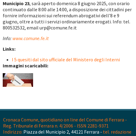
Municipio 23
, sarà aperto domenica 8 giugno 2025, con orario
continuato dalle 8:00 alle 14:00, a disposizione dei cittadini per
fornire informazioni sui referendum abrogativi dell'8 e 9
giugno, oltre a tutti i servizi ordinariamente erogati. Info: tel.
800532532, email urp@comune.fe.it
Info:
www.comune.fe.it
Links:
I 5 quesiti dal sito ufficiale del Ministero degli Interni
Immagini scaricabili:
Cronaca Comune, quotidiano on line del Comune di Ferrara -
Reg. Tribunale di Ferrara n. 4/2006 - ISSN 2281-9371
Indirizzo:
Piazza del Municipio 2, 44121 Ferrara -
tel. redazione