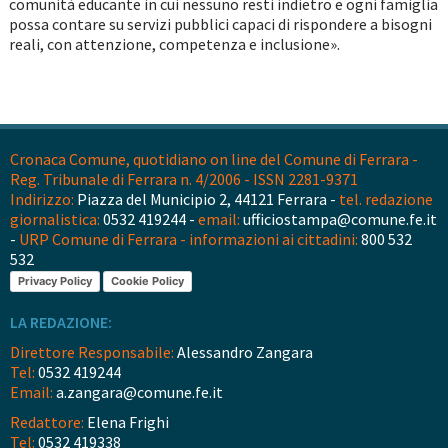
comunità educante in cui nessuno resti indietro e ogni famiglia
possa contare su servizi pubblici capaci di rispondere a bisogni
reali, con attenzione, competenza e inclusione».
Cronaca Comune, quotidiano on line del Comune di Ferrara -
Reg. Tribunale di Ferrara n. 4/2006 - ISSN 2281-9371
Indirizzo:
Piazza del Municipio 2, 44121 Ferrara -
tel. redazione
giornalistica:
0532 419244 -
email:
ufficiostampa@comune.fe.it
-
URP Comune di Ferrara - informazioni ai cittadini:
800 532
532
Privacy Policy
Cookie Policy
LA REDAZIONE:
Direttore Responsabile:
Alessandro Zangara
Tel:
0532 419244
Email:
a.zangara@comune.fe.it
Redattore:
Elena Frighi
Tel:
0532 419338