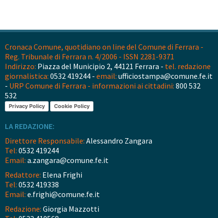
Cronaca Comune, quotidiano on line del Comune di Ferrara -
Reg. Tribunale di Ferrara n. 4/2006 - ISSN 2281-9371
Indirizzo:
Piazza del Municipio 2, 44121 Ferrara -
tel. redazione
giornalistica:
0532 419244 -
email:
ufficiostampa@comune.fe.it
-
URP Comune di Ferrara - informazioni ai cittadini:
800 532
532
Privacy Policy
Cookie Policy
LA REDAZIONE:
Direttore Responsabile:
Alessandro Zangara
Tel:
0532 419244
Email:
a.zangara@comune.fe.it
Redattore:
Elena Frighi
Tel:
0532 419338
Email:
e.frighi@comune.fe.it
Redazione:
Giorgia Mazzotti