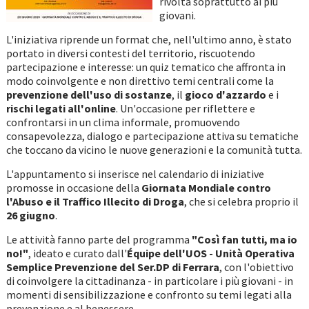
rivolta soprattutto ai più
giovani.
L'iniziativa riprende un format che, nell'ultimo anno, è stato
portato in diversi contesti del territorio, riscuotendo
partecipazione e interesse: un quiz tematico che affronta in
modo coinvolgente e non direttivo temi centrali come la
prevenzione dell'uso di sostanze
, il
gioco d'azzardo
e i
rischi legati all'online
. Un'occasione per riflettere e
confrontarsi in un clima informale, promuovendo
consapevolezza, dialogo e partecipazione attiva su tematiche
che toccano da vicino le nuove generazioni e la comunità tutta.
L'appuntamento si inserisce nel calendario di iniziative
promosse in occasione della
Giornata Mondiale contro
l'Abuso e il Traffico Illecito di Droga
, che si celebra proprio il
26 giugno
.
Le attività fanno parte del programma
"Così fan tutti, ma io
no!"
, ideato e curato dall'
Équipe dell'UOS - Unità Operativa
Semplice Prevenzione del Ser.DP di Ferrara
, con l'obiettivo
di coinvolgere la cittadinanza - in particolare i più giovani - in
momenti di sensibilizzazione e confronto su temi legati alla
prevenzione e al benessere.