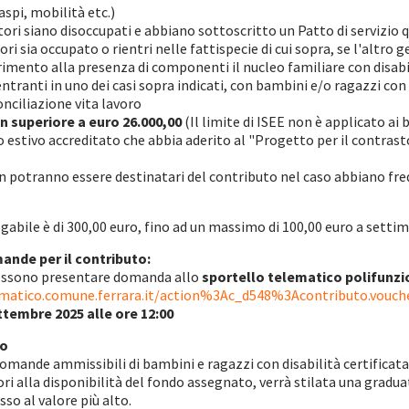
spi, mobilità etc.)
ori siano disoccupati e abbiano sottoscritto un Patto di servizio q
ori sia occupato o rientri nelle fattispecie di cui sopra, se l'altr
erimento alla presenza di componenti il nucleo familiare con disabil
entranti in uno dei casi sopra indicati, con bambini e/o ragazzi con d
nciliazione vita lavoro
n superiore a euro 26.000,00
(Il limite di ISEE non è applicato ai
o estivo accreditato che abbia aderito al "Progetto per il contrast
n potranno essere destinatari del contributo nel caso abbiano freq
abile è di 300,00 euro, fino ad un massimo di 100,00 euro a setti
ande per il contributo:
possono presentare domanda allo
sportello telematico polifunzio
ematico.comune.ferrara.it/action%3Ac_d548%3Acontributo.vouche
ettembre 2025 alle ore 12:00
to
omande ammissibili di bambini e ragazzi con disabilità certificata a
ri alla disponibilità del fondo assegnato, verrà stilata una gradua
sso al valore più alto.