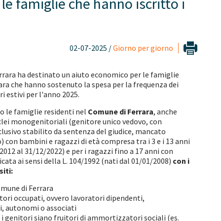
 famiglie che hanno iscritto i
02-07-2025 /
Giorno per giorno
rrara ha destinato un aiuto economico per le famiglie
rara che hanno sostenuto la spesa per la frequenza dei
i estivi per l'anno 2025.
o le famiglie residenti nel
Comune di Ferrara
, anche
uclei monogenitoriali (genitore unico vedovo, con
lusivo stabilito da sentenza del giudice, mancato
 con bambini e ragazzi di età compresa tra i 3 e i 13 anni
2012 al 31/12/2022) e per i ragazzi fino a 17 anni con
ficata ai sensi della L. 104/1992 (nati dal 01/01/2008)
con i
iti:
omune di Ferrara
tori occupati, ovvero lavoratori dipendenti,
, autonomi o associati
 genitori siano fruitori di ammortizzatori sociali (es.