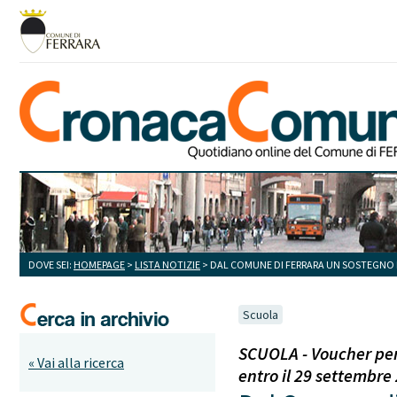
DOVE SEI:
HOMEPAGE
>
LISTA NOTIZIE
> DAL COMUNE DI FERRARA UN SOSTEGNO EC
Scuola
SCUOLA - Voucher per 
« Vai alla ricerca
entro il 29 settembre