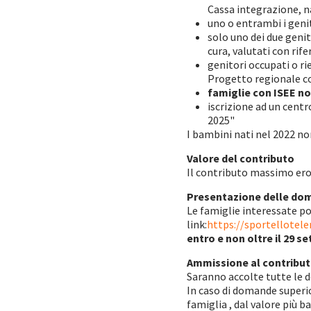
Cassa integrazione, na
uno o entrambi i genit
solo uno dei due genit
cura, valutati con rif
genitori occupati o ri
Progetto regionale co
famiglie con ISEE no
iscrizione ad un centr
2025"
I bambini nati nel 2022 no
Valore del contributo
Il contributo massimo erog
Presentazione delle dom
Le famiglie interessate 
link:
https://sportellotel
entro e non oltre il 29 s
Ammissione al contribu
Saranno accolte tutte le d
In caso di domande superio
famiglia , dal valore più ba