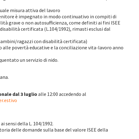
uale misura attiva del lavoro
o genitore è impegnato in modo continuativo in compiti di
ità grave o non autosufficienza, come definiti ai fini ISEE
isabilità certificata (L.104/1992), rimasti esclusi dal
 bambini/ragazzi con disabilità certificata)
o alle povertà educative e la conciliazione vita-lavoro anno
uentato un servizio di nido.
mana.
nale dal 3 luglio
alle 12:00 accedendo al
r.estivo
i sensi della L. 104/1992.
toria delle domande sulla base del valore ISEE della