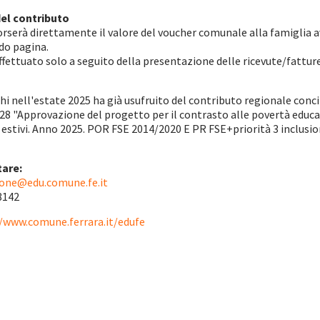
del contributo
serà direttamente il valore del voucher comunale alla famiglia aven
do pagina.
ffettuato solo a seguito della presentazione delle ricevute/fatture 
hi nell'estate 2025 ha già usufruito del contributo regionale conci
428 "Approvazione del progetto per il contrasto alle povertà educati
i estivi. Anno 2025. POR FSE 2014/2020 E PR FSE+priorità 3 inclusion
tare:
ione@edu.comune.fe.it
8142
//www.comune.ferrara.it/edufe