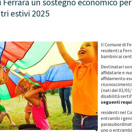
Ferrara un sostegno economico per le
tri estivi 2025
Il Comune di Fe
residenti a Fer
bambini ai centr
Destinatari son
affidatarie e n
affidamento esc
riconoscimento)
(nati dal 01/01/
disabilità certi
seguenti requis
residenti nel C
entrambi i geni
parasubordinati
uno o entrambi i