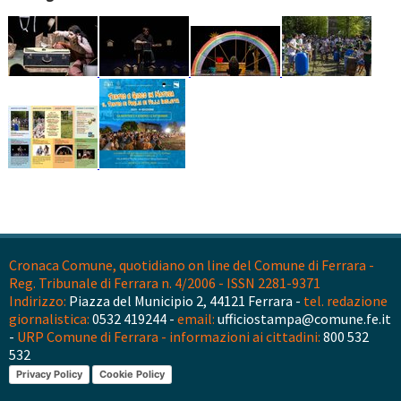
Cronaca Comune, quotidiano on line del Comune di Ferrara -
Reg. Tribunale di Ferrara n. 4/2006 - ISSN 2281-9371
Indirizzo:
Piazza del Municipio 2, 44121 Ferrara -
tel. redazione
giornalistica:
0532 419244 -
email:
ufficiostampa@comune.fe.it
-
URP Comune di Ferrara - informazioni ai cittadini:
800 532
532
Privacy Policy
Cookie Policy