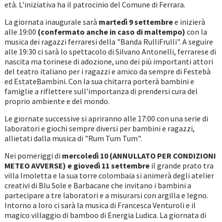
età. L'iniziativa ha il patrocinio del Comune di Ferrara.
La giornata inaugurale sarà
martedì 9 settembre
e inizierà
alle 19:00
(confermato anche in caso di maltempo)
con la
musica dei ragazzi ferraresi della "Banda RulliFrulli". A seguire
alle 19:30 ci sarà lo spettacolo di Silvano Antonelli, ferrarese di
nascita ma torinese di adozione, uno dei più importanti attori
del teatro italiano per i ragazzi e amico da sempre di Festebà
ed EstateBambini. Con la sua chitarra porterà bambini e
famiglie a riflettere sull'importanza di prendersi cura del
proprio ambiente e del mondo.
Le giornate successive si apriranno alle 17:00 con una serie di
laboratori e giochi sempre diversi per bambini e ragazzi,
allietati dalla musica di "Rum Tum Tum".
Nei pomeriggi di
mercoledì 10 (ANNULLATO PER CONDIZIONI
METEO AVVERSE) e giovedì 11 settembre
il grande prato tra
villa Imoletta e la sua torre colombaia si animerà degli atelier
creativi di Blu Sole e Barbacane che invitano i bambini a
partecipare a tre laboratori e a misurarsi con argilla e legno.
Intorno a loro ci sarà la musica di Francesca Venturoli e il
magico villaggio di bamboo di Energia Ludica. La giornata di