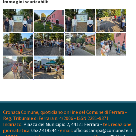
Immagini scaricabili:
Cronaca Comune, quotidiano on line del Comune di Ferrara -
Reg. Tribunale di Ferrara n. 4/2006 - ISSN 2281-9371
Indirizzo:
Piazza del Municipio 2, 44121 Ferrara -
tel. redazione
giornalistica:
0532 419244 -
email:
ufficiostampa@comune.fe.it