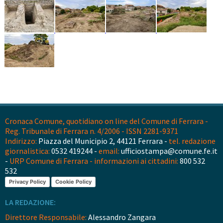
Cronaca Comune, quotidiano on line del Comune di Ferrara -
Reg. Tribunale di Ferrara n. 4/2006 - ISSN 2281-9371
Indirizzo:
Piazza del Municipio 2, 44121 Ferrara -
tel. redazione
giornalistica:
0532 419244 -
email:
ufficiostampa@comune.fe.it
-
URP Comune di Ferrara - informazioni ai cittadini:
800 532
532
Privacy Policy
Cookie Policy
LA REDAZIONE:
Direttore Responsabile:
Alessandro Zangara