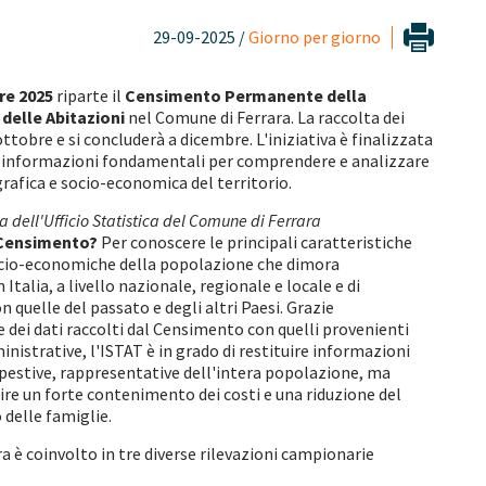
29-09-2025 /
Giorno per giorno
re 2025
riparte il
Censimento Permanente della
delle Abitazioni
nel Comune di Ferrara. La raccolta dei
ottobre e si concluderà a dicembre. L'iniziativa è finalizzata
di informazioni fondamentali per comprendere e analizzare
rafica e socio-economica del territorio.
 dell'Ufficio Statistica del Comune di Ferrara
l Censimento?
Per conoscere le principali caratteristiche
socio-economiche della popolazione che dimora
Italia, a livello nazionale, regionale e locale e di
 quelle del passato e degli altri Paesi. Grazie
e dei dati raccolti dal Censimento con quelli provenienti
inistrative, l'ISTAT è in grado di restituire informazioni
estive, rappresentative dell'intera popolazione, ma
ire un forte contenimento dei costi e una riduzione del
o delle famiglie.
a è coinvolto in tre diverse rilevazioni campionarie