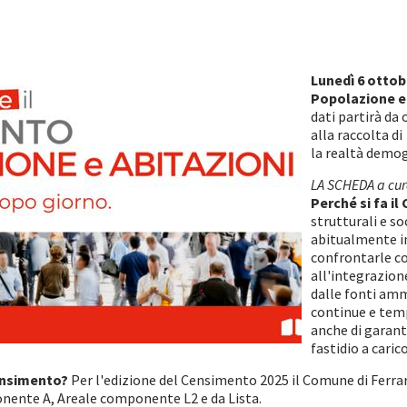
Lunedì 6 ottob
Popolazione e 
dati partirà da 
alla raccolta 
la realtà demog
LA SCHEDA a cura
Perché si fa i
strutturali e 
abitualmente in 
confrontarle con
all'integrazion
dalle fonti amm
continue e temp
anche di garant
fastidio a caric
Censimento?
Per l'edizione del Censimento 2025 il Comune di Ferrar
ente A, Areale componente L2 e da Lista.