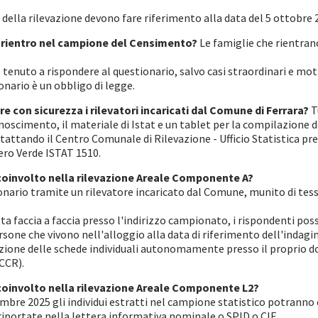
i della rilevazione devono fare riferimento alla data del 5 ottobre 
 rientro nel campione del Censimento?
Le famiglie che rientran
 tenuto a rispondere al questionario, salvo casi straordinari e mot
onario è un obbligo di legge.
e con sicurezza i rilevatori incaricati dal Comune di Ferrara?
T
noscimento, il materiale di Istat e un tablet per la compilazione d
attando il Centro Comunale di Rilevazione - Ufficio Statistica pres
ro Verde ISTAT 1510.
coinvolto nella rilevazione Areale Componente A?
nario tramite un rilevatore incaricato dal Comune, munito di tesse
ista faccia a faccia presso l'indirizzo campionato, i rispondenti po
rsone che vivono nell'alloggio alla data di riferimento dell'indagin
ione delle schede individuali autonomamente presso il proprio domi
CCR).
coinvolto nella rilevazione Areale Componente L2?
vembre 2025 gli individui estratti nel campione statistico potran
 riportate nella lettera informativa nominale o SPID o CIE.