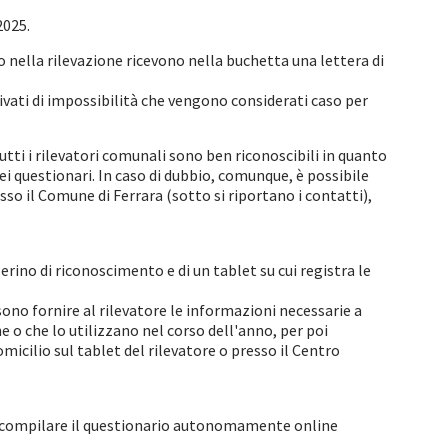
2025.
o nella rilevazione ricevono nella buchetta una lettera di
ivati di impossibilità che vengono considerati caso per
utti i rilevatori comunali sono ben riconoscibili in quanto
ei questionari. In caso di dubbio, comunque, è possibile
so il Comune di Ferrara (sotto si riportano i contatti),
rino di riconoscimento e di un tablet su cui registra le
ssono fornire al rilevatore le informazioni necessarie a
e o che lo utilizzano nel corso dell'anno, per poi
cilio sul tablet del rilevatore o presso il Centro
no compilare il questionario autonomamente online