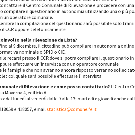
contattare il Centro Comunale di Rilevazione e procedere con una i
 compilare il questionario in autonomia utilizzando una o più pos
con un operatore comunale.
cembre la compilazione del questionario sarà possibile solo trami
so il CCR oppure telefonicamente.
oinvolto nella rilevazione da Lista?
 fino al 9 dicembre, il cittadino può compilare in autonomia online 
formativa nominale o SPID o CIE.
bile recarsi presso il CCR dove si potrà compilare il questionario 
oppure effettuare un'intervista con un operatore comunale.
e le famiglie che non avranno ancora risposto verranno sollecitate
let col quale sarà possibile effettuare l'intervista.
 Comunale di Rilevazione e come posso contattarlo?
Il Centro Co
ia Maverna 4, edificio A.
o: dal lunedì al venerdì dalle 9 alle 13; martedì e giovedì anche dall
 418059 e 418057, email
statistica@comune.fe.it