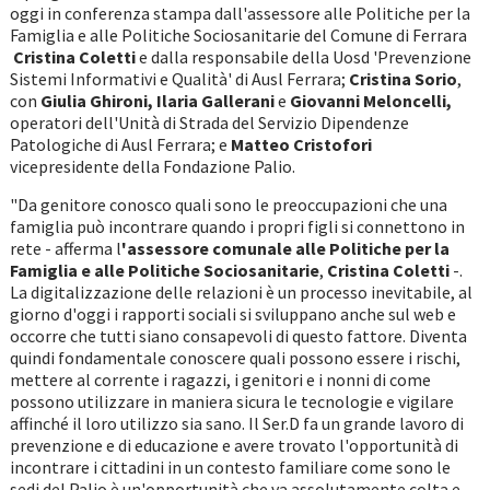
oggi in conferenza stampa
dall'assessore alle Politiche per la
Famiglia e alle Politiche Sociosanitarie del Comune di Ferrara
Cristina Coletti
e dalla responsabile della Uosd 'Prevenzione
Sistemi Informativi e Qualità' di Ausl Ferrara;
Cristina Sorio
,
con
Giulia Ghironi, Ilaria Gallerani
e
Giovanni Meloncelli,
operatori dell'Unità di Strada del Servizio Dipendenze
Patologiche di Ausl Ferrara; e
Matteo Cristofori
vicepresidente della Fondazione Palio.
"Da genitore conosco quali sono le preoccupazioni che una
famiglia può incontrare quando i propri figli si connettono in
rete - afferma l
'assessore comunale alle Politiche per la
Famiglia e alle Politiche Sociosanitarie
,
Cristina Coletti
-.
La digitalizzazione delle relazioni è un processo inevitabile, al
giorno d'oggi i rapporti sociali si sviluppano anche sul web e
occorre che tutti siano consapevoli di questo fattore. Diventa
quindi fondamentale conoscere quali possono essere i rischi,
mettere al corrente i ragazzi, i genitori e i nonni di come
possono utilizzare in maniera sicura le tecnologie e vigilare
affinché il loro utilizzo sia sano. Il Ser.D fa un grande lavoro di
prevenzione e di educazione e avere trovato l'opportunità di
incontrare i cittadini in un contesto familiare come sono le
sedi del Palio è un'opportunità che va assolutamente colta e