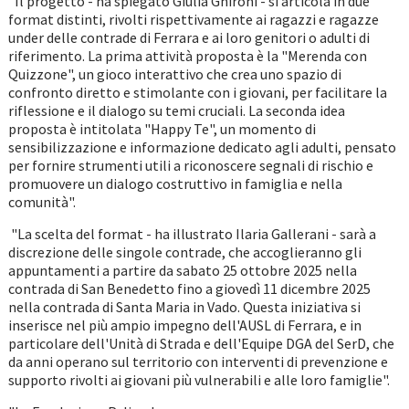
"Il progetto - ha spiegato Giulia Ghironi - si articola in due
format distinti, rivolti rispettivamente ai ragazzi e ragazze
under delle contrade di Ferrara e ai loro genitori o adulti di
riferimento. La prima attività proposta è la "Merenda con
Quizzone", un gioco interattivo che crea uno spazio di
confronto diretto e stimolante con i giovani, per facilitare la
riflessione e il dialogo su temi cruciali. La seconda idea
proposta è intitolata "Happy Te", un momento di
sensibilizzazione e informazione dedicato agli adulti, pensato
per fornire strumenti utili a riconoscere segnali di rischio e
promuovere un dialogo costruttivo in famiglia e nella
comunità".
"La scelta del format - ha illustrato Ilaria Gallerani - sarà a
discrezione delle singole contrade, che accoglieranno gli
appuntamenti a partire da sabato 25 ottobre 2025 nella
contrada di San Benedetto fino a giovedì 11 dicembre 2025
nella contrada di Santa Maria in Vado. Questa iniziativa si
inserisce nel più ampio impegno dell'AUSL di Ferrara, e in
particolare dell'Unità di Strada e dell'Equipe DGA del SerD, che
da anni operano sul territorio con interventi di prevenzione e
supporto rivolti ai giovani più vulnerabili e alle loro famiglie".