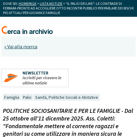
DOVE SEI:
HOMEPAGE
>
LISTA NOTIZIE
> "IL PALIO DEI LIKE": LE CONTRADE DI
FERRARA PRONTE AD ACCOGLIERE OTTO INCONTRI PUBBLICI PER PARLARE DEI RISCHI
PIÙ ATTUALI PER GIOVANI E FAMIGLIE
« Vai alla ricerca
Famiglia
Palio
Sanità, Politiche Sociali e Abitative
POLITICHE SOCIOSANITARIE E PER LE FAMIGLIE - Dal
25 ottobre all'11 dicembre 2025. Ass. Coletti:
"Fondamentale mettere al corrente ragazzi e
genitori su come utilizzare in maniera sicura le