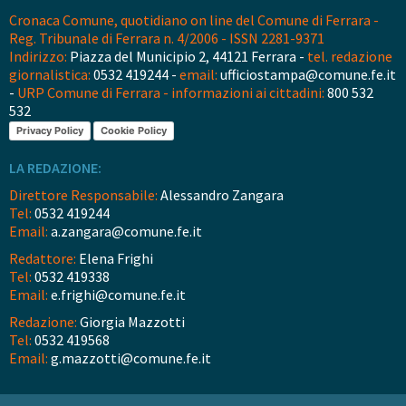
Cronaca Comune, quotidiano on line del Comune di Ferrara -
Reg. Tribunale di Ferrara n. 4/2006 - ISSN 2281-9371
Indirizzo:
Piazza del Municipio 2, 44121 Ferrara -
tel. redazione
giornalistica:
0532 419244 -
email:
ufficiostampa@comune.fe.it
-
URP Comune di Ferrara - informazioni ai cittadini:
800 532
532
Privacy Policy
Cookie Policy
LA REDAZIONE:
Direttore Responsabile:
Alessandro Zangara
Tel:
0532 419244
Email:
a.zangara@comune.fe.it
Redattore:
Elena Frighi
Tel:
0532 419338
Email:
e.frighi@comune.fe.it
Redazione:
Giorgia Mazzotti
Tel:
0532 419568
Email:
g.mazzotti@comune.fe.it