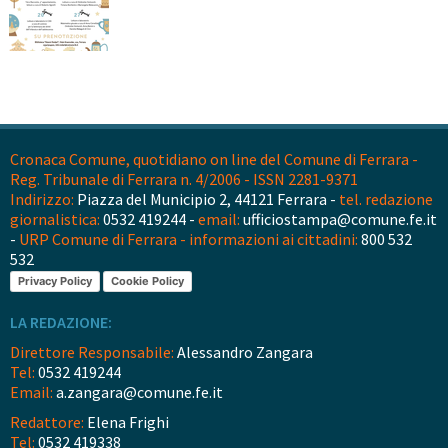
Cronaca Comune, quotidiano on line del Comune di Ferrara -
Reg. Tribunale di Ferrara n. 4/2006 - ISSN 2281-9371
Indirizzo:
Piazza del Municipio 2, 44121 Ferrara -
tel. redazione
giornalistica:
0532 419244 -
email:
ufficiostampa@comune.fe.it
-
URP Comune di Ferrara - informazioni ai cittadini:
800 532
532
Privacy Policy
Cookie Policy
LA REDAZIONE:
Direttore Responsabile:
Alessandro Zangara
Tel:
0532 419244
Email:
a.zangara@comune.fe.it
Redattore:
Elena Frighi
Tel:
0532 419338