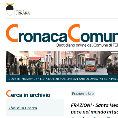
DOVE SEI:
HOMEPAGE
>
LISTA NOTIZIE
> ANCHE SAN BARTOLOMEO IN FESTA PER L
Frazioni e Urp
FRAZIONI - Santa Mess
« Vai alla ricerca
pace nel mondo attu