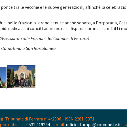
ponte tra le vecchie e le nuove generazioni, affinché la celebraz
ti nelle frazioni si erano tenute anche sabato, a Porporana, Casa
apidi dedicate ai concittadini morti e dispersi durante i conflitti m
Assessorato alle Frazioni del Comune di Ferrara)
di stamattina a San Bartolomeo
. Tribunale di Ferrara n. 4/2006 - ISSN 2281-9371
giornalistica:
0532 419244 -
email:
ufficiostampa@comune.fe.it -
U