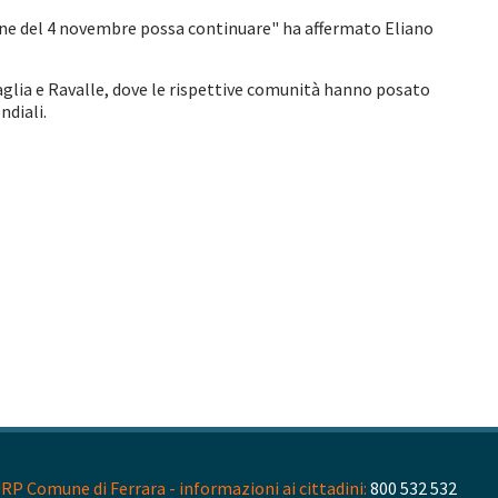
ione del 4 novembre possa continuare" ha affermato Eliano
glia e Ravalle, dove le rispettive comunità hanno posato
ondiali.
RP Comune di Ferrara - informazioni ai cittadini:
800 532 532