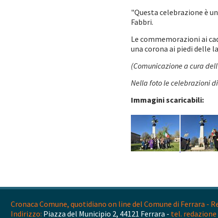
"Questa celebrazione è un 
Fabbri.
Le commemorazioni ai cadu
una corona ai piedi delle l
(Comunicazione a cura dell'
Nella foto le celebrazioni 
Immagini scaricabili:
Cronaca Comune, quotidiano on line del Comune di Ferrara - Reg
Indirizzo:
Piazza del Municipio 2, 44121 Ferrara -
tel. redazione 