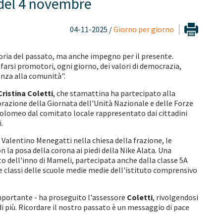
 del 4 novembre
04-11-2025 /
Giorno per giorno
ria del passato, ma anche impegno per il presente.
 farsi promotori, ogni giorno, dei valori di democrazia,
enza alla comunità".
Cristina Coletti
, che stamattina ha partecipato alla
zione della Giornata dell'Unità Nazionale e delle Forze
olomeo dal comitato locale rappresentato dai cittadini
i.
Valentino Menegatti nella chiesa della frazione, le
 la posa della corona ai piedi della Nike Alata. Una
o dell'inno di Mameli, partecipata anche dalla classe 5A
e classi delle scuole medie medie dell'istituto comprensivo
mportante - ha proseguito l'assessore
Coletti
, rivolgendosi
di più. Ricordare il nostro passato è un messaggio di pace