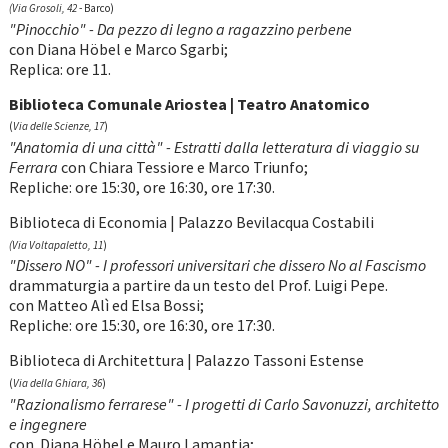
(Via Grosoli, 42
- Barco)
"Pinocchio" - Da pezzo di legno a ragazzino perbene
con Diana Höbel e Marco Sgarbi;
Replica: ore 11.
Biblioteca Comunale Ariostea | Teatro Anatomico
(
Via delle Scienze, 17
)
"Anatomia di una città" - Estratti dalla letteratura di viaggio su
Ferrara
con Chiara Tessiore e Marco Triunfo;
Repliche: ore 15:30, ore 16:30, ore 17:30.
Biblioteca di Economia | Palazzo Bevilacqua Costabili
(Via Voltapaletto, 11
)
"Dissero NO" - I professori universitari che dissero No al Fascismo
drammaturgia a partire da un testo del Prof. Luigi Pepe.
con Matteo Alì ed Elsa Bossi;
Repliche: ore 15:30, ore 16:30, ore 17:30.
Biblioteca di Architettura | Palazzo Tassoni Estense
(
Via della Ghiara, 36
)
"Razionalismo ferrarese" - I progetti di Carlo Savonuzzi, architetto
e ingegnere
con Diana Höbel e Mauro Lamantia;