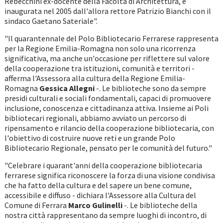
Rebecchini ex-docente della Facoltà di Architettura, e
inaugurata nel 2005 dall'allora rettore Patrizio Bianchi con il
sindaco Gaetano Sateriale".
"Il quarantennale del Polo Bibliotecario Ferrarese rappresenta
per la Regione Emilia-Romagna non solo una ricorrenza
significativa, ma anche un'occasione per riflettere sul valore
della cooperazione tra istituzioni, comunità e territori -
afferma l'Assessora alla cultura della Regione Emilia-
Romagna
Gessica Allegni
-. Le biblioteche sono da sempre
presidi culturali e sociali fondamentali, capaci di promuovere
inclusione, conoscenza e cittadinanza attiva. Insieme ai Poli
bibliotecari regionali, abbiamo avviato un percorso di
ripensamento e rilancio della cooperazione bibliotecaria, con
l'obiettivo di costruire nuove reti e un grande Polo
Bibliotecario Regionale, pensato per le comunità del futuro."
"Celebrare i quarant'anni della cooperazione bibliotecaria
ferrarese significa riconoscere la forza di una visione condivisa
che ha fatto della cultura e del sapere un bene comune,
accessibile e diffuso - dichiara l'Assessore alla Cultura del
Comune di Ferrara
Marco Gulinelli
-. Le biblioteche della
nostra città rappresentano da sempre luoghi di incontro, di