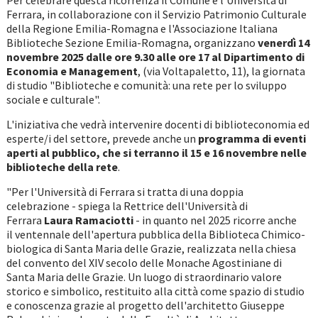
Per celebrare questa ricorrenza il Comune e l'Università di
Ferrara, in collaborazione con il Servizio Patrimonio Culturale
della Regione Emilia-Romagna e l'Associazione Italiana
Biblioteche Sezione Emilia-Romagna, organizzano
venerdì 14
novembre 2025 dalle ore 9.30 alle ore 17 al Dipartimento di
Economia e Management
, (via Voltapaletto, 11), la giornata
di studio "Biblioteche e comunità: una rete per lo sviluppo
sociale e culturale".
L'iniziativa che vedrà intervenire docenti di biblioteconomia ed
esperte/i del settore, prevede anche un
programma di eventi
aperti al pubblico, che si terranno il 15 e 16 novembre nelle
biblioteche della rete
.
"Per l'Università di Ferrara si tratta di una doppia
celebrazione - spiega la Rettrice dell'Università di
Ferrara
Laura Ramaciotti
- in quanto nel 2025 ricorre anche
il ventennale dell'apertura pubblica della Biblioteca Chimico-
biologica di Santa Maria delle Grazie, realizzata nella chiesa
del convento del XIV secolo delle Monache Agostiniane di
Santa Maria delle Grazie. Un luogo di straordinario valore
storico e simbolico, restituito alla città come spazio di studio
e conoscenza grazie al progetto dell'architetto Giuseppe