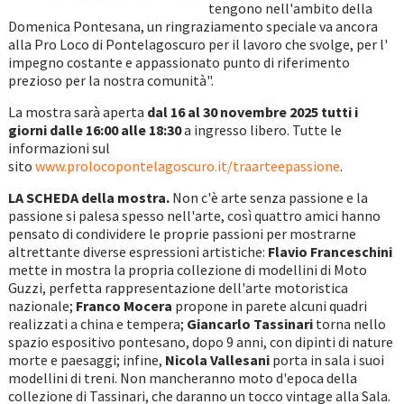
tengono nell'ambito della
Domenica Pontesana, un ringraziamento speciale va ancora
alla Pro Loco di Pontelagoscuro per il lavoro che svolge, per l'
impegno costante e appassionato punto di riferimento
prezioso per la nostra comunità".
La mostra sarà aperta
dal 16 al 30 novembre 2025 tutti i
giorni dalle 16:00 alle 18:30
a ingresso libero. Tutte le
informazioni sul
sito
www.prolocopontelagoscuro.it/traarteepassione
.
LA SCHEDA della mostra.
Non c'è arte senza passione e la
passione si palesa spesso nell'arte, così quattro amici hanno
pensato di condividere le proprie passioni per mostrarne
altrettante diverse espressioni artistiche:
Flavio Franceschini
mette in mostra la propria collezione di modellini di Moto
Guzzi, perfetta rappresentazione dell'arte motoristica
nazionale;
Franco Mocera
propone in parete alcuni quadri
realizzati a china e tempera;
Giancarlo Tassinari
torna nello
spazio espositivo pontesano, dopo 9 anni, con dipinti di nature
morte e paesaggi; infine,
Nicola Vallesani
porta in sala i suoi
modellini di treni. Non mancheranno moto d'epoca della
collezione di Tassinari, che daranno un tocco vintage alla Sala.