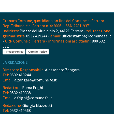
Cronaca Comune, quotidiano on line del Comune di Ferrara -
Reg. Tribunale di Ferrara n. 4/2006 - ISSN 2281-9371
Indirizzo:
Piazza del Municipio 2, 44121 Ferrara -
tel. redazione
giornalistica:
0532 419244 -
email:
ufficiostampa@comune.fe.it
-
URP Comune di Ferrara - informazioni ai cittadini:
800 532
532
Privacy Policy
Cookie Policy
LA REDAZIONE:
Direttore Responsabile:
Alessandro Zangara
Tel:
0532 419244
Email:
a.zangara@comune.fe.it
Redattore:
Elena Frighi
Tel:
0532 419338
Email:
e.frighi@comune.fe.it
Redazione:
Giorgia Mazzotti
Tel:
0532 419568