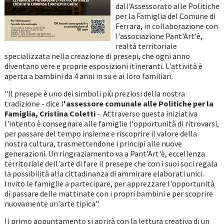
dall'Assessorato alle Politiche
per la Famiglia del Comune di
Ferrara, in collaborazione con
l'associazione Pant'Art'è,
realtà territoriale
specializzata nella creazione di presepi, che ogni anno
diventano vere e proprie esposizioni itineranti. L'attività è
aperta a bambini da 4 anni in su e ai loro familiari.
"Il presepe è uno dei simboli più preziosi della nostra
tradizione - dice l
'assessore comunale alle Politiche per la
Famiglia, Cristina Coletti
-. Attraverso questa iniziativa
l'intento è consegnare alle famiglie l'opportunità di ritrovarsi,
per passare del tempo insieme e riscoprire il valore della
nostra cultura, trasmettendone i principi alle nuove
generazioni. Un ringraziamento va a Pant'Art'è, eccellenza
territoriale dell'arte di fare il presepe che con i suoi soci regala
la possibilità alla cittadinanza di ammirare elaborati unici.
Invito le famiglie a partecipare, per apprezzare l'opportunità
di passare delle mattinate con i propri bambini e per scoprire
nuovamente un'arte tipica".
Il primo appuntamento si aprirà con la lettura creativa di un