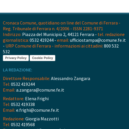
Cronaca Comune, quotidiano on line del Comune di Ferrara -
Reg. Tribunale di Ferrara n. 4/2006 - ISSN 2281-9371
Indirizzo:
Piazza del Municipio 2, 44121 Ferrara -
tel. redazione
giornalistica:
0532 419244 -
email:
ufficiostampa@comune.fe.it
-
URP Comune di Ferrara - informazioni ai cittadini:
800 532
532
Privacy Policy
Cookie Policy
LA REDAZIONE:
Direttore Responsabile:
Alessandro Zangara
Tel:
0532 419244
Email:
a.zangara@comune.fe.it
Redattore:
Elena Frighi
Tel:
0532 419338
Email:
e.frighi@comune.fe.it
Redazione:
Giorgia Mazzotti
Tel:
0532 419568