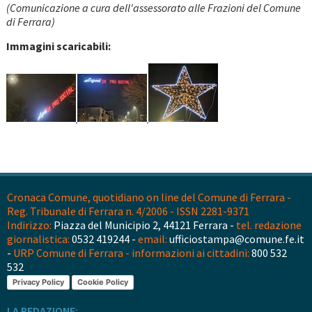
(Comunicazione a cura dell'assessorato alle Frazioni del Comune
di Ferrara)
Immagini scaricabili:
Cronaca Comune, quotidiano on line del Comune di Ferrara -
Reg. Tribunale di Ferrara n. 4/2006 - ISSN 2281-9371
Indirizzo:
Piazza del Municipio 2, 44121 Ferrara -
tel. redazione
giornalistica:
0532 419244 -
email:
ufficiostampa@comune.fe.it
-
URP Comune di Ferrara - informazioni ai cittadini:
800 532
532
Privacy Policy
Cookie Policy
LA REDAZIONE: