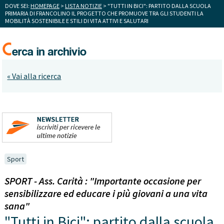
DOVE SEI:
HOMEPAGE
>
LISTA NOTIZIE
> "TUTTI IN BICI": PARTITO DALLA SCUOLA
PRIMARIA DI FRANCOLINO IL PROGETTO CHE PROMUOVE TRA GLI STUDENTI LA
MOBILITÀ SOSTENIBILE E STILI DI VITA ATTIVI E SALUTARI
« Vai alla ricerca
Sport
SPORT - Ass. Carità : "Importante occasione per
sensibilizzare ed educare i più giovani a una vita
sana"
"Tutti in Bici": partito dalla scuola