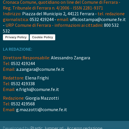
Cronaca Comune, quotidiano on line del Comune di Ferrara -
Reg. Tribunale di Ferrara n. 4/2006 - ISSN 2281-9371
Indirizzo:
Piazza del Municipio 2, 44121 Ferrara -
tel. redazione
giornalistica:
0532 419244 -
email:
ufficiostampa@comune.fe.it
-
URP Comune di Ferrara - informazioni ai cittadini:
800 532
532
Privacy Policy
Cookie Policy
LA REDAZIONE:
Direttore Responsabile:
Alessandro Zangara
Tel:
0532 419244
Email:
a.zangara@comune.fe.it
Redattore:
Elena Frighi
Tel:
0532 419338
Email:
e.frighi@comune.fe.it
Redazione:
Giorgia Mazzotti
Tel:
0532 419568
Email:
g.mazzotti@comune.fe.it
Developed by
Plastic Jumper srl
-
Accesso redazione