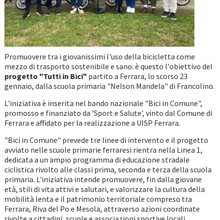
Promuovere tra i giovanissimi l'uso della bicicletta come
mezzo di trasporto sostenibile e sano: è questo l'obiettivo del
progetto "Tutti in Bici"
partito a Ferrara, lo scorso 23
gennaio, dalla scuola primaria "Nelson Mandela" di Francolino.
L'iniziativa è inserita nel bando nazionale "Bici in Comune",
promosso e finanziato da 'Sport e Salute', vinto dal Comune di
Ferrara e affidato per la realizzazione a UISP Ferrara.
"Bici in Comune" prevede tre linee di intervento e il progetto
avviato nelle scuole primarie ferraresi rientra nella Linea 1,
dedicata a un ampio programma di educazione stradale
ciclistica rivolto alle classi prima, seconda e terza della scuola
primaria. L'iniziativa intende promuovere, fin dalla giovane
età, stili di vita attivi e salutari, e valorizzare la cultura della
mobilità lenta e il patrimonio territoriale compreso tra
Ferrara, Riva del Po e Mesola, attraverso azioni coordinate
rivolte a cittadini, scuole e associazioni sportive locali.