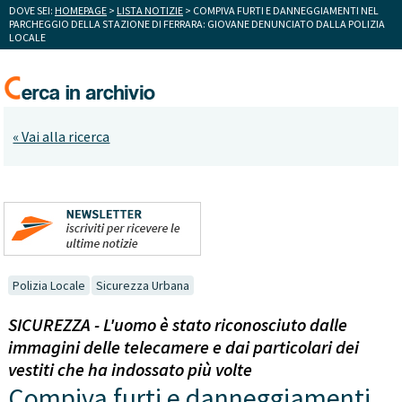
DOVE SEI:
HOMEPAGE
>
LISTA NOTIZIE
> COMPIVA FURTI E DANNEGGIAMENTI NEL
PARCHEGGIO DELLA STAZIONE DI FERRARA: GIOVANE DENUNCIATO DALLA POLIZIA
LOCALE
« Vai alla ricerca
Polizia Locale
Sicurezza Urbana
SICUREZZA - L'uomo è stato riconosciuto dalle
immagini delle telecamere e dai particolari dei
vestiti che ha indossato più volte
Compiva furti e danneggiamenti