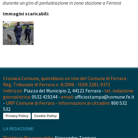
durante un giro di perlustrazione in zona stazione a Ferrara
Immagini scaricabili:
Cronaca Comune, quotidiano on line del Comune di Ferrara -
Reg. Tribunale di Ferrara n. 4/2006 - ISSN 2281-9371
Indirizzo:
Piazza del Municipio 2, 44121 Ferrara -
tel. redazione
giornalistica:
0532 419244 -
email:
ufficiostampa@comune.fe.it
-
URP Comune di Ferrara - informazioni ai cittadini:
800 532
532
Privacy Policy
Cookie Policy
LA REDAZIONE:
Direttore Responsabile:
Alessandro Zangara