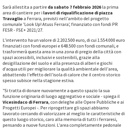
Sarà allestita a partire
da sabato 7 febbraio 2026
la prima
area di cantiere per i
lavori di riqualificazione di piazza
Travaglio
a Ferrara, previsti nell'ambito del progetto
comunale 'Look Up! Atuss Ferrara', finanziato con fondi PR
FESR - FSE+ 2021/27.
L'intervento ha un valore di 2.202.500 euro, di cui 1.554.000 euro
finanziati con fondi europei e 648.500 con fondi comunali, e
trasformerà questa area in una zona di pregio della città con
spazi accessibili, inclusivi e sostenibili, grazie alla
desigillazione del suolo e alla presenza di alberi e giochi
d'acqua utili per migliorare la qualità ambientale dell'area,
abbattendo l'effetto dell'isola di calore che il centro storico
spesso subisce nella stagione estiva.
"Si tratta di donare nuovamente a questo spazio la sua
funzione originaria di luogo aggregativo e sociale - spiega il
Vicesindaco di Ferrara
, con deleghe alle Opere Pubbliche e ai
Progetti Europei -. Per riprogettare gli spazi abbiamo
lavorato cercando di valorizzare al meglio le caratteristiche di
questo luogo storico, caro alla memoria di tutti i ferraresi,
pensando a nuove funzioni. L'area completamente pedonale