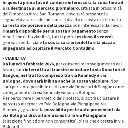
In questa prima fase il cantiere interesserà la zona fino ad
ora destinata al mercato giornaliero
, situata in prossimità
dell'imbocco di via San Romano, dove sarà presente la
segnaletica verticale indicante il divieto di sosta e di fermata.
La restante porzione della piazza
non interessata dai lavori
rimarrà disponibile per la sosta a pagamento
senza
modifiche della viabilità, tutti i giorni
escluso
il venerdì
,
giornata nella quale
la sosta sarà interdetta e la piazza
impegnata ad ospitare il Mercato Contadino
.
- VIABILITA'
Da lunedì 9 febbraio 2026
, per consentire lo svolgimento dei
lavori, sarà
interrotta al transito veicolare la via Donatori di
Sangue, nel tratto compreso tra via Kennedy e via
Bologna, dove sarà inibita anche la sosta veicolare
. Non
sarà pertanto possibile utilizzare via Donatori di Sangue come
collegamento da via Kennedy verso via Bologna.
Per percorrere il perimetro dell'isolato, si potrà utilizzare il
percorso alternativo "via Bologna-via Piangipane-via
Kennedy", grazie alla
possibilità per le auto provenienti da
via Bologna di svoltare a sinistra in via Piangipane
(direzione fino ad ora non consentita), oltre che a destra in via
Baluardi.