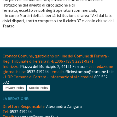
istituzione del divieto di circolazione e di
fermata, eccetto veicoli degli operatori commerciali;
- in corso Martiri della Libertà: istituzione di area TAXI dal lato
civici dispari, tratto compreso tra il civico 37 e vicolo chiuso del
Teatro.
Cronaca Comune, quotidiano on line del Comune di Ferrara -
Reg. Tribunale di Ferrara n. 4/2006 - ISSN 2281-9371
Indirizzo:
Piazza del Municipio 2, 44121 Ferrara -
tel. redazione
giornalistica:
0532 419244 -
email:
ufficiostampa@comune.fe.it
-
URP Comune di Ferrara - informazioni ai cittadini:
800 532
532
Privacy Policy
Cookie Policy
LA REDAZIONE:
Direttore Responsabile:
Alessandro Zangara
Tel:
0532 419244
Email:
a.zangara@comune.fe.it