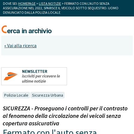
DOVE SEI:
HOMEPAGE
>
LISTA NOTIZIE
> FERMATO CON L'AUTO SENZA
ASSICURAZIONE NEL 2022, SPARISCE IL VEICOLO SOTTO SEQUESTRO. UOMO
DENUNCIATO DALLA POLIZIA LOCALE
« Vai alla ricerca
Polizia Locale
Sicurezza Urbana
SICUREZZA - Proseguono i controlli per il contrasto
al fenomeno della circolazione dei veicoli senza
copertura assicurativa
Fermato con l'auto senza