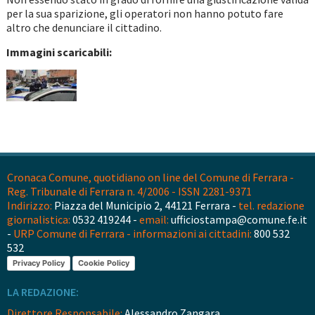
per la sua sparizione, gli operatori non hanno potuto fare
altro che denunciare il cittadino.
Immagini scaricabili:
Cronaca Comune, quotidiano on line del Comune di Ferrara -
Reg. Tribunale di Ferrara n. 4/2006 - ISSN 2281-9371
Indirizzo:
Piazza del Municipio 2, 44121 Ferrara -
tel. redazione
giornalistica:
0532 419244 -
email:
ufficiostampa@comune.fe.it
-
URP Comune di Ferrara - informazioni ai cittadini:
800 532
532
Privacy Policy
Cookie Policy
LA REDAZIONE:
Direttore Responsabile:
Alessandro Zangara