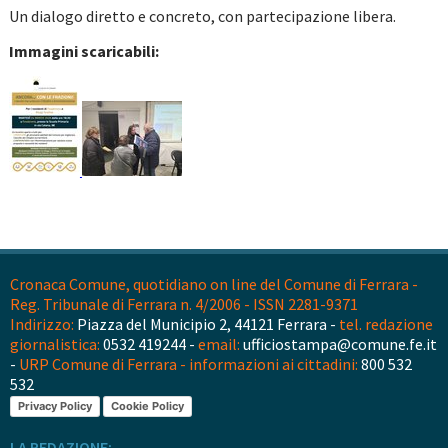
Un dialogo diretto e concreto, con partecipazione libera.
Immagini scaricabili:
Cronaca Comune, quotidiano on line del Comune di Ferrara -
Reg. Tribunale di Ferrara n. 4/2006 - ISSN 2281-9371
Indirizzo:
Piazza del Municipio 2, 44121 Ferrara -
tel. redazione
giornalistica:
0532 419244 -
email:
ufficiostampa@comune.fe.it
-
URP Comune di Ferrara - informazioni ai cittadini:
800 532
532
Privacy Policy
Cookie Policy
LA REDAZIONE: