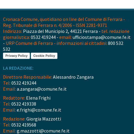
Cronaca Comune, quotidiano on line del Comune di Ferrara -
Reg. Tribunale di Ferrara n. 4/2006 - ISSN 2281-9371
Indirizzo:
Piazza del Municipio 2, 44121 Ferrara -
tel. redazione
giornalistica:
0532 419244 -
email:
ufficiostampa@comune.fe.it
-
URP Comune di Ferrara - informazioni ai cittadini:
800 532
532
Privacy Policy
Cookie Policy
LA REDAZIONE:
Direttore Responsabile:
Alessandro Zangara
Tel:
0532 419244
Email:
a.zangara@comune.fe.it
Redattore:
Elena Frighi
Tel:
0532 419338
Email:
e.frighi@comune.fe.it
Redazione:
Giorgia Mazzotti
Tel:
0532 419568
Email:
g.mazzotti@comune.fe.it