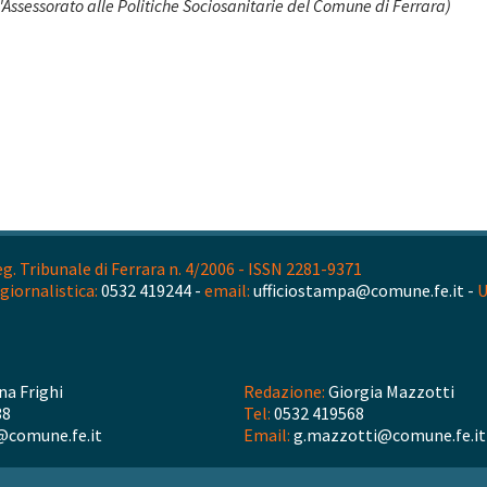
Assessorato alle Politiche Sociosanitarie del Comune di Ferrara)
. Tribunale di Ferrara n. 4/2006 - ISSN 2281-9371
giornalistica:
0532 419244 -
email:
ufficiostampa@comune.fe.it -
U
na Frighi
Redazione:
Giorgia Mazzotti
38
Tel:
0532 419568
@comune.fe.it
Email:
g.mazzotti@comune.fe.it