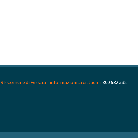
RP Comune di Ferrara - informazioni ai cittadini:
800 532 532