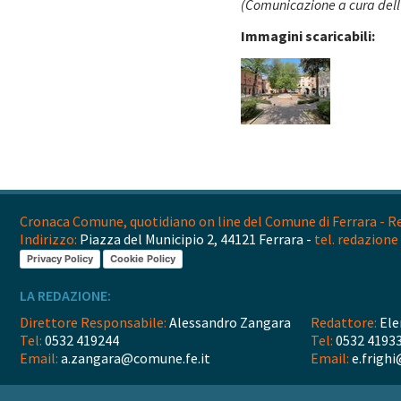
(Comunicazione a cura dell'
Immagini scaricabili:
Cronaca Comune, quotidiano on line del Comune di Ferrara - Reg
Indirizzo:
Piazza del Municipio 2, 44121 Ferrara -
tel. redazione 
Privacy Policy
Cookie Policy
LA REDAZIONE:
Direttore Responsabile:
Alessandro Zangara
Redattore:
Ele
Tel:
0532 419244
Tel:
0532 4193
Email:
a.zangara@comune.fe.it
Email:
e.frighi