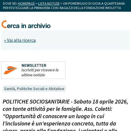
DOVE SEI:
HOMEPAGE
>
LISTA NOTIZIE
> UN POMERIGGIO DI GIOIA A QUARTESANA
PER FESTEGGIARE LA PRIMAVERA CON I RAGAZZI DELLA FONDAZIONE IMOLETTA
« Vai alla ricerca
Sanità, Politiche Sociali e Abitative
POLITICHE SOCIOSANITARIE - Sabato 18 aprile 2026,
con tante attività per le famiglie. Ass. Coletti:
"Opportunità di conoscere un luogo in cui
l'inclusione è un'esperienza concreta, tutta da
vivere, grazie alla Fondazione, i volontari e alle