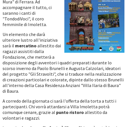
Mura" di Ferrara. Ad
accompagnare il tutto, ci
saranno i canti di
"TondodiVoci", il coro
femminile di Imoletta.
Un elemento che darà
ulteriore lustro all'iniziativa
sarà il
mercatino
allestito dai
ragazzi assistiti dalla
Fondazione, che metterà a
disposizione degli avventori i quadri preparati durante lo
scorso inverno da Paolo Brunelli e Augusta Calzolari, ideatori
del progetto "Gli Stravolti", che si traduce nella realizzazione
di creazioni particolari e colorate, dipinte dallo stesso Brunelli
all'interno della Casa Residenza Anziani "Villa Ilaria di Baura"
di Baura.
A corredo della giornata ci sarà l'offerta della torta a tutti i
partecipanti. Chi vorrà attardarsi a Villa Imoletta potrà
comunque cenare, grazie al
punto ristoro
allestito da
volontari e ragazzi.