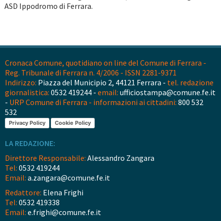
ASD Ippodromo di Ferrara.
Cronaca Comune, quotidiano on line del Comune di Ferrara -
Reg. Tribunale di Ferrara n. 4/2006 - ISSN 2281-9371
Indirizzo:
Piazza del Municipio 2, 44121 Ferrara -
tel. redazione
giornalistica:
0532 419244 -
email:
ufficiostampa@comune.fe.it
-
URP Comune di Ferrara - informazioni ai cittadini:
800 532
532
Privacy Policy
Cookie Policy
LA REDAZIONE:
Direttore Responsabile:
Alessandro Zangara
Tel:
0532 419244
Email:
a.zangara@comune.fe.it
Redattore:
Elena Frighi
Tel:
0532 419338
Email:
e.frighi@comune.fe.it