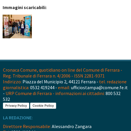
Immagini scaricabili:
Cronaca Comune, quotidiano on line del Comune di Ferrara -
Reg. Tribunale di Ferrara n. 4/2006 - ISSN 2281-9371
Indirizzo:
Piazza del Municipio 2, 44121 Ferrara -
tel. redazione
giornalistica:
0532 419244 -
email:
ufficiostampa@comune.fe.it
-
URP Comune di Ferrara - informazioni ai cittadini:
800 532
532
Privacy Policy
Cookie Policy
LA REDAZIONE:
Direttore Responsabile:
Alessandro Zangara