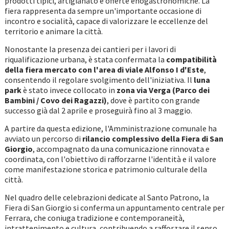
prodotti tipici, artigianato e offerte enogastronomiche. La
fiera rappresenta da sempre un'importante occasione di
incontro e socialità, capace di valorizzare le eccellenze del
territorio e animare la città.
Nonostante la presenza dei cantieri per i lavori di
riqualificazione urbana, è stata confermata la
compatibilità
della fiera mercato con l'area di viale Alfonso I d'Este
,
consentendo il regolare svolgimento dell'iniziativa. Il
luna
park
è stato invece collocato in
zona via Verga (Parco dei
Bambini / Covo dei Ragazzi)
, dove è partito con grande
successo già dal 2 aprile e proseguirà fino al 3 maggio.
A partire da questa edizione, l'Amministrazione comunale ha
avviato un percorso di
rilancio complessivo della Fiera di San
Giorgio
, accompagnato da una comunicazione rinnovata e
coordinata, con l'obiettivo di rafforzarne l'identità e il valore
come manifestazione storica e patrimonio culturale della
città.
Nel quadro delle celebrazioni dedicate al Santo Patrono, la
Fiera di San Giorgio si conferma un appuntamento centrale per
Ferrara, che coniuga tradizione e contemporaneità,
intrattenimento e cultura, contribuendo a rafforzare il senso