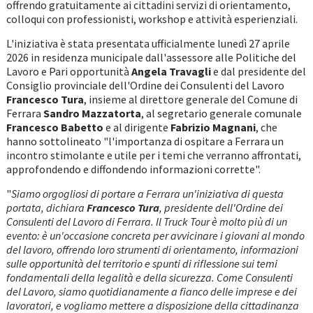
offrendo gratuitamente ai cittadini servizi di orientamento,
colloqui con professionisti, workshop e attività esperienziali.
L'iniziativa è stata presentata ufficialmente lunedì 27 aprile
2026 in residenza municipale dall'assessore alle Politiche del
Lavoro e Pari opportunità
Angela Travagli
e dal presidente del
Consiglio provinciale dell'Ordine dei Consulenti del Lavoro
Francesco Tura
, insieme al direttore generale del Comune di
Ferrara
Sandro Mazzatorta
, al segretario generale comunale
Francesco Babetto
e al dirigente
Fabrizio Magnani
, che
hanno sottolineato "l'importanza di ospitare a Ferrara un
incontro stimolante e utile per i temi che verranno affrontati,
approfondendo e diffondendo informazioni corrette".
"
Siamo orgogliosi di portare a Ferrara un'iniziativa di questa
portata, dichiara
Francesco Tura
, presidente dell'Ordine dei
Consulenti del Lavoro di Ferrara. Il Truck Tour è molto più di un
evento: è un'occasione concreta per avvicinare i giovani al mondo
del lavoro, offrendo loro strumenti di orientamento, informazioni
sulle opportunità del territorio e spunti di riflessione sui temi
fondamentali della legalità e della sicurezza. Come Consulenti
del Lavoro, siamo quotidianamente a fianco delle imprese e dei
lavoratori, e vogliamo mettere a disposizione della cittadinanza