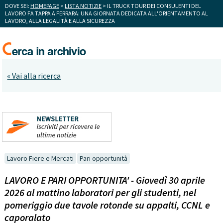
DOVE SEI:
HOMEPAGE
>
LISTA NOTIZIE
> IL TRUCK TOUR DEI CONSULENTI DEL
LAVORO FA TAPPA A FERRARA: UNA GIORNATA DEDICATA ALL'ORIENTAMENTO AL
LAVORO, ALLA LEGALITÀ E ALLA SICUREZZA
« Vai alla ricerca
Lavoro Fiere e Mercati
Pari opportunità
LAVORO E PARI OPPORTUNITA' - Giovedì 30 aprile
2026 al mattino laboratori per gli studenti, nel
pomeriggio due tavole rotonde su appalti, CCNL e
caporalato