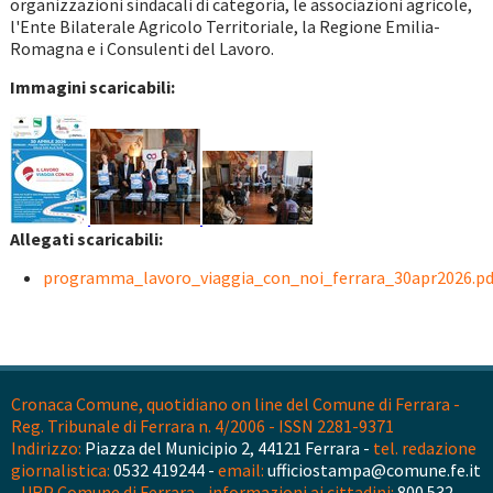
organizzazioni sindacali di categoria, le associazioni agricole,
l'Ente Bilaterale Agricolo Territoriale, la Regione Emilia-
Romagna e i Consulenti del Lavoro.
Immagini scaricabili:
Allegati scaricabili:
programma_lavoro_viaggia_con_noi_ferrara_30apr2026.pd
Cronaca Comune, quotidiano on line del Comune di Ferrara -
Reg. Tribunale di Ferrara n. 4/2006 - ISSN 2281-9371
Indirizzo:
Piazza del Municipio 2, 44121 Ferrara -
tel. redazione
giornalistica:
0532 419244 -
email:
ufficiostampa@comune.fe.it
-
URP Comune di Ferrara - informazioni ai cittadini:
800 532