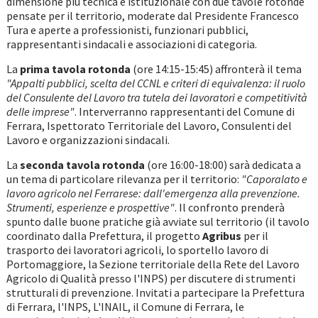
dimensione più tecnica e istituzionale con due tavole rotonde
pensate per il territorio, moderate dal Presidente Francesco
Tura e aperte a professionisti, funzionari pubblici,
rappresentanti sindacali e associazioni di categoria.
La
prima tavola rotonda
(ore 14:15-15:45) affronterà il tema
"Appalti pubblici, scelta del CCNL e criteri di equivalenza: il ruolo
del Consulente del Lavoro tra tutela dei lavoratori e competitività
delle imprese"
. Interverranno rappresentanti del Comune di
Ferrara, Ispettorato Territoriale del Lavoro, Consulenti del
Lavoro e organizzazioni sindacali.
La
seconda tavola rotonda
(ore 16:00-18:00) sarà dedicata a
un tema di particolare rilevanza per il territorio:
"Caporalato e
lavoro agricolo nel Ferrarese: dall'emergenza alla prevenzione.
Strumenti, esperienze e prospettive"
. Il confronto prenderà
spunto dalle buone pratiche già avviate sul territorio (il tavolo
coordinato dalla Prefettura, il progetto
Agribus
per il
trasporto dei lavoratori agricoli, lo sportello lavoro di
Portomaggiore, la Sezione territoriale della Rete del Lavoro
Agricolo di Qualità presso l'INPS) per discutere di strumenti
strutturali di prevenzione. Invitati a partecipare la Prefettura
di Ferrara, l'INPS, L'INAIL, il Comune di Ferrara, le