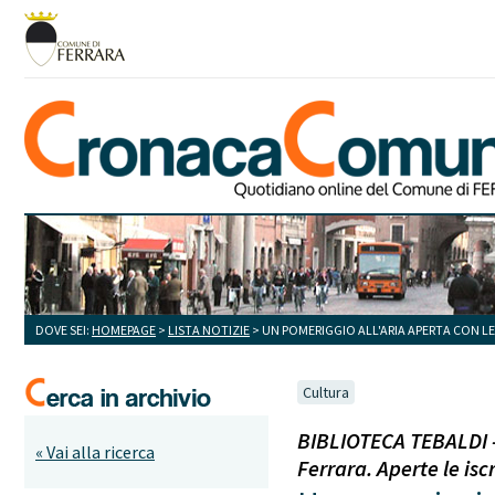
DOVE SEI:
HOMEPAGE
>
LISTA NOTIZIE
> UN POMERIGGIO ALL'ARIA APERTA CON LE 
Cultura
BIBLIOTECA TEBALDI - 
« Vai alla ricerca
Ferrara. Aperte le iscr